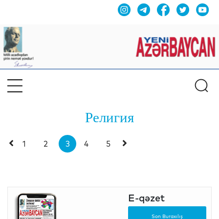
Религия
1
2
3
4
5
E-qəzet
Son Buraxılış