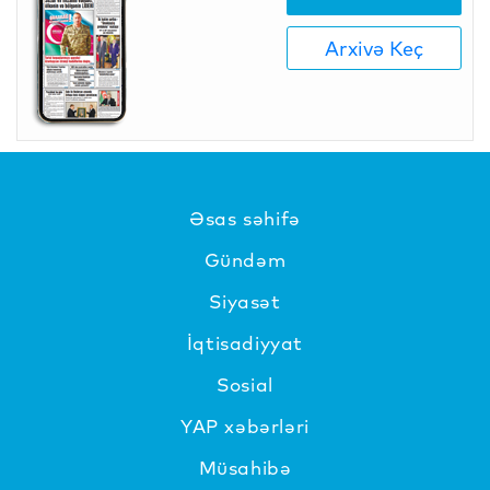
Arxivə Keç
Əsas səhifə
Gündəm
Siyasət
İqtisadiyyat
Sosial
YAP xəbərləri
Müsahibə