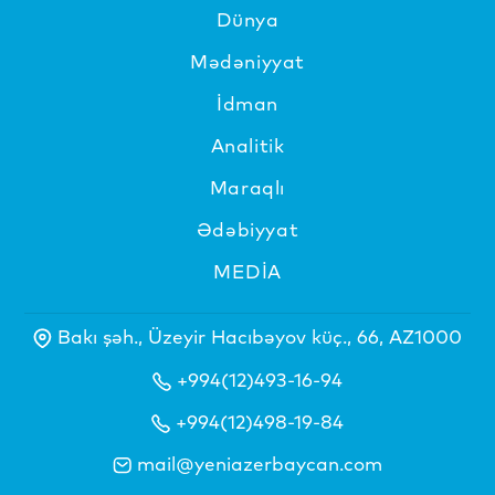
Dünya
Mədəniyyat
İdman
Analitik
Maraqlı
Ədəbiyyat
MEDİA
Bakı şəh., Üzeyir Hacıbəyov küç., 66, AZ1000
+994(12)493-16-94
+994(12)498-19-84
mail@yeniazerbaycan.com