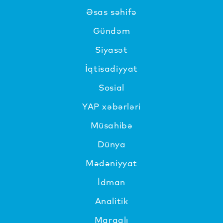
Əsas səhifə
Gündəm
Siyasət
İqtisadiyyat
Sosial
YAP xəbərləri
Müsahibə
Dünya
Mədəniyyat
İdman
Analitik
Maraqlı