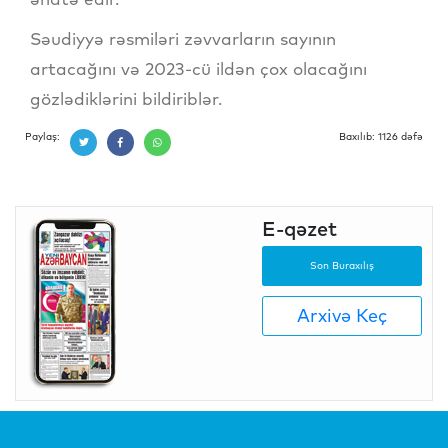
Səudiyyə rəsmiləri zəvvarların sayının
artacağını və 2023-cü ildən çox olacağını
gözlədiklərini bildiriblər.
Paylaş:
Baxılıb: 1126 dəfə
E-qəzet
Son Buraxılış
Arxivə Keç