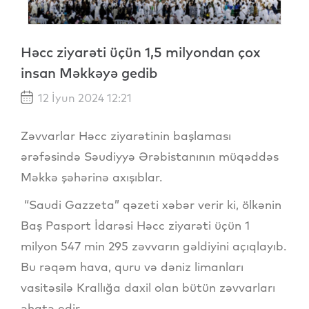
Həcc ziyarəti üçün 1,5 milyondan çox
insan Məkkəyə gedib
12 İyun 2024 12:21
Zəvvarlar Həcc ziyarətinin başlaması
ərəfəsində Səudiyyə Ərəbistanının müqəddəs
Məkkə şəhərinə axışıblar.
“Saudi Gazzeta” qəzeti xəbər verir ki, ölkənin
Baş Pasport İdarəsi Həcc ziyarəti üçün 1
milyon 547 min 295 zəvvarın gəldiyini açıqlayıb.
Bu rəqəm hava, quru və dəniz limanları
vasitəsilə Krallığa daxil olan bütün zəvvarları
əhatə edir.