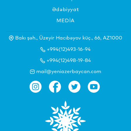
Ədəbiyyat
MEDİA
Bakı şəh., Üzeyir Hacıbəyov küç., 66, AZ1000
+994(12)493-16-94
+994(12)498-19-84
mail@yeniazerbaycan.com