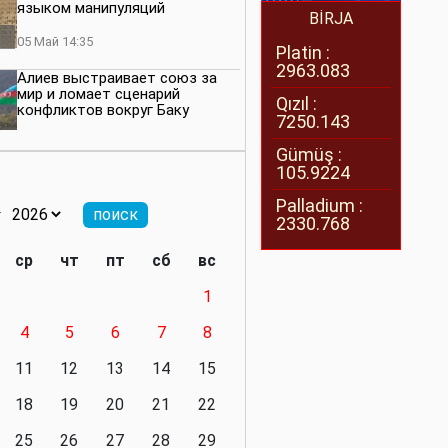
языком манипуляций
BİRJA
05 Май 14:35
Platin :
2963.083
Алиев выстраивает союз за
мир и ломает сценарий
Qızıl :
конфликтов вокруг Баку
7250.143
27 Апрель 14:07
Gümüş :
105.9224
Баку меняет правила. Страны
Южного Кавказа усиливают
Palladium :
значимость региона
2330.768
08 Апрель 14:28
ср
чт
пт
сб
вс
Глобальная игра сил:
1
нейтралитета больше не будет
4
5
6
7
8
11 Март 16:36
11
12
13
14
15
Видимо, действительно
президенту приходится все
18
19
20
21
22
делать самому
25
26
27
28
29