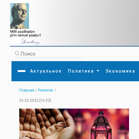
Актуальное
Политика
Экономика
Главная
/
Религия
/
Главная
Литература
Политика
Обще
03.03.2025 [16:03]
Актуальное
МЕДИА
Внешняя политика
Тури
Экономика
Внутренняя политика
Наук
Аналитика
Рели
Культура
Прои
Интервью
Диас