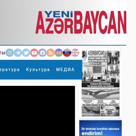
ты
AZ
RU
EN
ература
Культура
МЕДИА
×