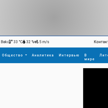
Bakı:
Контак
33 °C
32 %
5 m/s
Общество
Аналитика
Интервью
В
Лит
мире
ство
В мире
Спорт
Интересное
зм
İdman
Новые технологии
а
гия
сшествие
пора