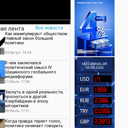
ая лента
Все новости
Как манипулируют обществом:
главный закон большой
политики
04 Август 16:44
В чем заключался
MƏZƏNNƏLƏR
политический смысл IV
09.08.2026
Шушинского глобального
медиафорума
1.7
21 Июль 17:08
1.9591
Заснуть в одной реальности,
проснуться в другой…
2.0816
Азербайджан в эпоху
алгоритмов
0.0356
08 Июль 17:51
Когда правда теряет голос,
2.2873
политика начинает говорить