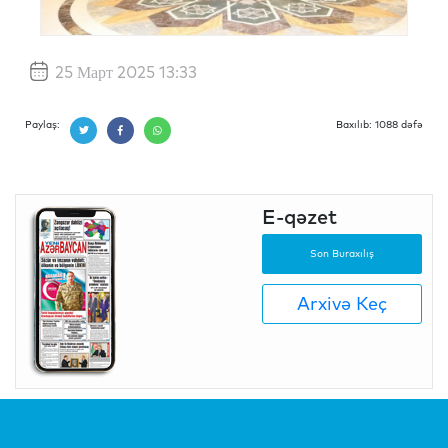
25 Март 2025 13:33
Paylaş:
Baxılıb: 1088 dəfə
E-qəzet
Son Buraxılış
Arxivə Keç