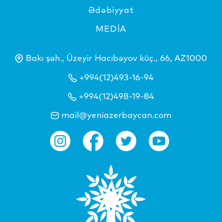
Ədəbiyyat
MEDİA
Bakı şəh., Üzeyir Hacıbəyov küç., 66, AZ1000
+994(12)493-16-94
+994(12)498-19-84
mail@yeniazerbaycan.com