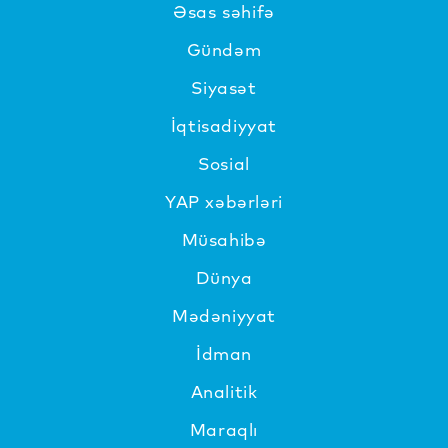
Əsas səhifə
Gündəm
Siyasət
İqtisadiyyat
Sosial
YAP xəbərləri
Müsahibə
Dünya
Mədəniyyat
İdman
Analitik
Maraqlı