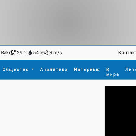
Bakı:
Контак
29 °C
54 %
8 m/s
Общество
Аналитика
Интервью
В
Лит
мире
ство
В мире
Спорт
Интересное
зм
İdman
Новые технологии
а
гия
сшествие
пора