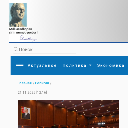
Актуальное
Политика
Экономика
Главная
/
Религия
/
Главная
Литература
Политика
Обще
21.11.2025 [12:16]
Актуальное
МЕДИА
Внешняя политика
Тури
Экономика
Внутренняя политика
Наук
Аналитика
Рели
Культура
Прои
Интервью
Диас