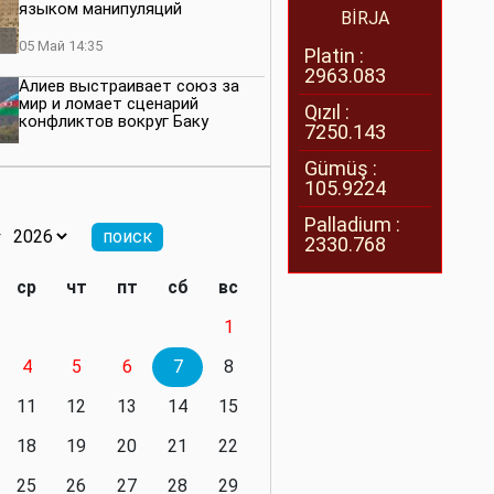
языком манипуляций
BİRJA
05 Май 14:35
Platin :
2963.083
Алиев выстраивает союз за
мир и ломает сценарий
Qızıl :
конфликтов вокруг Баку
7250.143
27 Апрель 14:07
Gümüş :
105.9224
Баку меняет правила. Страны
Южного Кавказа усиливают
Palladium :
значимость региона
2330.768
08 Апрель 14:28
ср
чт
пт
сб
вс
Глобальная игра сил:
1
нейтралитета больше не будет
4
5
6
7
8
11 Март 16:36
11
12
13
14
15
Видимо, действительно
президенту приходится все
18
19
20
21
22
делать самому
25
26
27
28
29