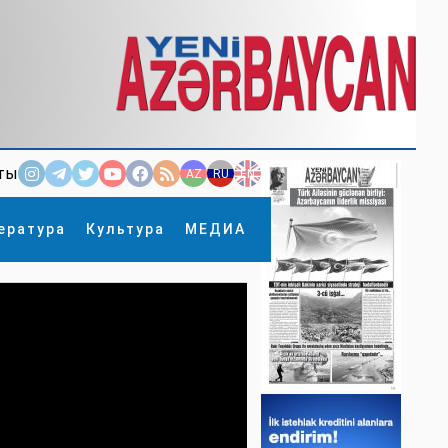
ты
AZ
RU
EN
ература
Культура
МЕДИА
×