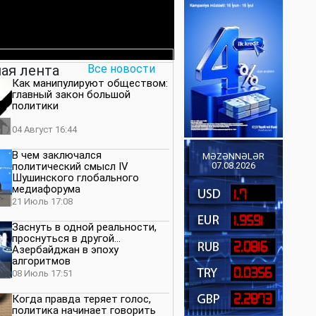
ая лента
Все новости
Как манипулируют обществом:
главный закон большой
политики
04 Август 16:44
В чем заключался
MƏZƏNNƏLƏR
политический смысл IV
07.08.2026
Шушинского глобального
медиафорума
1.7
21 Июль 17:08
1.9591
Заснуть в одной реальности,
проснуться в другой…
2.0816
Азербайджан в эпоху
алгоритмов
0.0356
08 Июль 17:51
2.2873
Когда правда теряет голос,
политика начинает говорить