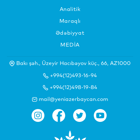
Analitik
Maraqlı
Ədəbiyyat
MEDİA
Bakı şəh., Üzeyir Hacıbəyov küç., 66, AZ1000
+994(12)493-16-94
+994(12)498-19-84
mail@yeniazerbaycan.com