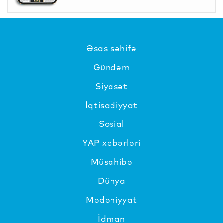
Əsas səhifə
Gündəm
Siyasət
İqtisadiyyat
Sosial
YAP xəbərləri
Müsahibə
Dünya
Mədəniyyat
İdman