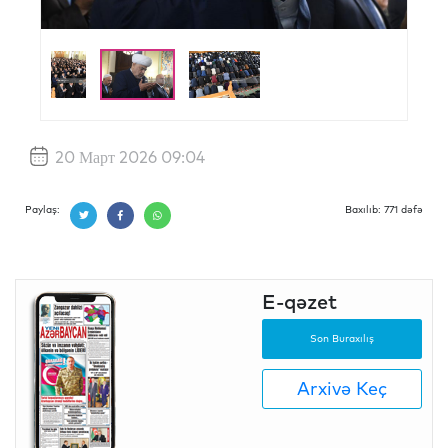
20 Март 2026 09:04
Paylaş:
Baxılıb: 771 dəfə
E-qəzet
Son Buraxılış
Arxivə Keç