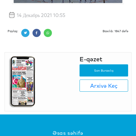
14 Декабрь 2021 10:55
Paylaş:
Baxılıb: 1847 dəfə
E-qəzet
Son Buraxılış
Arxivə Keç
Əsas səhifə