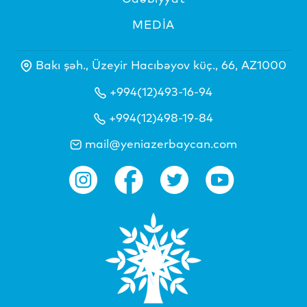
MEDİA
Bakı şəh., Üzeyir Hacıbəyov küç., 66, AZ1000
+994(12)493-16-94
+994(12)498-19-84
mail@yeniazerbaycan.com