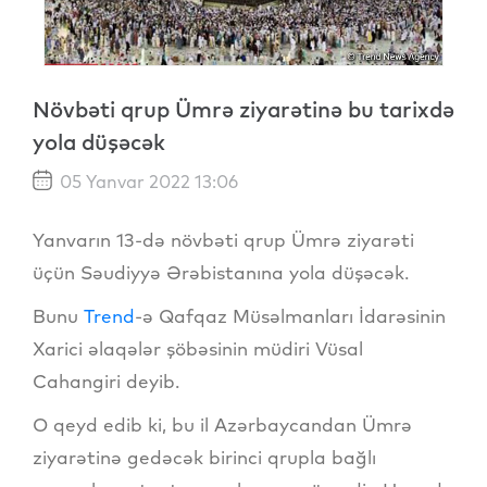
Növbəti qrup Ümrə ziyarətinə bu tarixdə
yola düşəcək
05 Yanvar 2022 13:06
Yanvarın 13-də növbəti qrup Ümrə ziyarəti
üçün Səudiyyə Ərəbistanına yola düşəcək.
Bunu
Trend
-ə Qafqaz Müsəlmanları İdarəsinin
Xarici əlaqələr şöbəsinin müdiri Vüsal
Cahangiri deyib.
O qeyd edib ki, bu il Azərbaycandan Ümrə
ziyarətinə gedəcək birinci qrupla bağlı