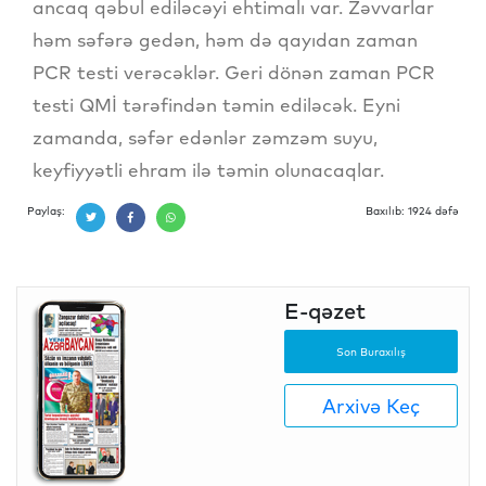
ancaq qəbul ediləcəyi ehtimalı var. Zəvvarlar
həm səfərə gedən, həm də qayıdan zaman
PCR testi verəcəklər. Geri dönən zaman PCR
testi QMİ tərəfindən təmin ediləcək. Eyni
zamanda, səfər edənlər zəmzəm suyu,
keyfiyyətli ehram ilə təmin olunacaqlar.
Paylaş:
Baxılıb: 1924 dəfə
E-qəzet
Son Buraxılış
Arxivə Keç