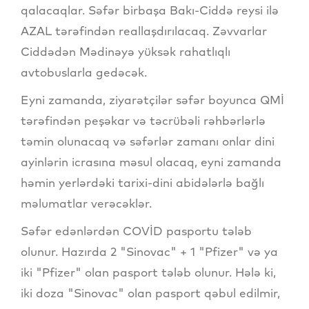
qalacaqlar. Səfər birbaşa Bakı-Ciddə reysi ilə
AZAL tərəfindən reallaşdırılacaq. Zəvvarlar
Ciddədən Mədinəyə yüksək rahatlıqlı
avtobuslarla gedəcək.
Eyni zamanda, ziyarətçilər səfər boyunca QMİ
tərəfindən peşəkar və təcrübəli rəhbərlərlə
təmin olunacaq və səfərlər zamanı onlar dini
ayinlərin icrasına məsul olacaq, eyni zamanda
həmin yerlərdəki tarixi-dini abidələrlə bağlı
məlumatlar verəcəklər.
Səfər edənlərdən COVİD pasportu tələb
olunur. Hazırda 2 "Sinovac" + 1 "Pfizer" və ya
iki "Pfizer" olan pasport tələb olunur. Hələ ki,
iki doza "Sinovac" olan pasport qəbul edilmir,