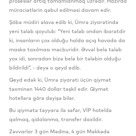
proseslər artıq tamamlanmaq üzrədir. Hazırda
müraciətlərin qəbul edilməsi davam edir.
Şöbə müdiri əlavə edib ki, Ümrə ziyarətində
yeni tələb qoyulub: “Yeni tələb ondan ibarətdir
ki, insanların çox olduğu halda açıq havada da
maska taxılması məcburidir. Əvvəl belə tələb
yox idi, sonradan bizə belə bir tələbin olduğu
bildirildi”, - deyə o qeyd edib.
Qeyd edək ki, Ümrə ziyarəti üçün qiymət
təxminən 1440 dollar təşkil edir. Qiymət
hotellərə görə dəyişə bilər.
Bu qiymətə təyyarə ilə səfər, VİP hoteldə
qalmaq, qidalanma, transfer daxildir.
Zəvvarlar 3 gün Mədinə, 4 gün Məkkədə