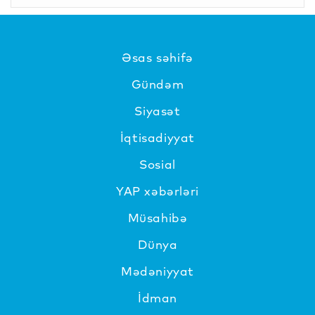
Əsas səhifə
Gündəm
Siyasət
İqtisadiyyat
Sosial
YAP xəbərləri
Müsahibə
Dünya
Mədəniyyat
İdman