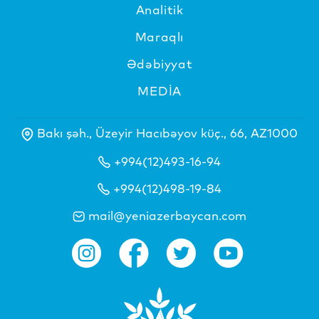
Analitik
Maraqlı
Ədəbiyyat
MEDİA
Bakı şəh., Üzeyir Hacıbəyov küç., 66, AZ1000
+994(12)493-16-94
+994(12)498-19-84
mail@yeniazerbaycan.com