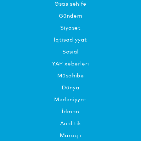
Əsas səhifə
Gündəm
Siyasət
İqtisadiyyat
Sosial
YAP xəbərləri
Müsahibə
Dünya
Mədəniyyat
İdman
Analitik
Maraqlı