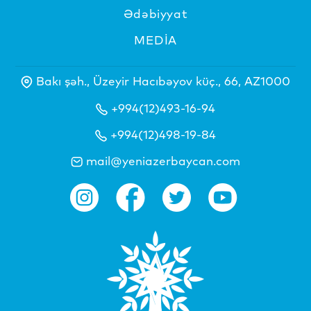
Ədəbiyyat
MEDİA
Bakı şəh., Üzeyir Hacıbəyov küç., 66, AZ1000
+994(12)493-16-94
+994(12)498-19-84
mail@yeniazerbaycan.com