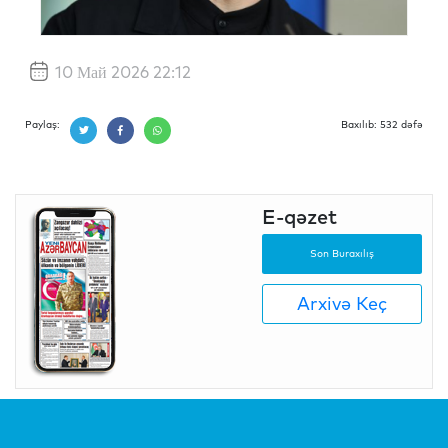
10 Май 2026 22:12
Paylaş:
Baxılıb: 532 dəfə
E-qəzet
Son Buraxılış
Arxivə Keç