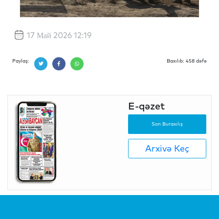
17 Май 2026 12:19
Paylaş:
Baxılıb: 458 dəfə
E-qəzet
Son Buraxılış
Arxivə Keç