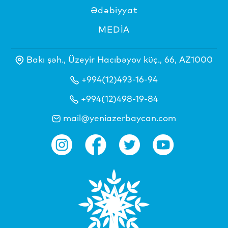
Ədəbiyyat
MEDİA
Bakı şəh., Üzeyir Hacıbəyov küç., 66, AZ1000
+994(12)493-16-94
+994(12)498-19-84
mail@yeniazerbaycan.com