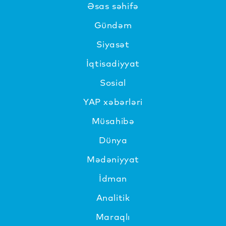
Əsas səhifə
Gündəm
Siyasət
İqtisadiyyat
Sosial
YAP xəbərləri
Müsahibə
Dünya
Mədəniyyat
İdman
Analitik
Maraqlı