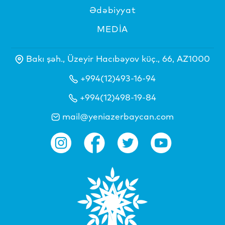
Ədəbiyyat
MEDİA
Bakı şəh., Üzeyir Hacıbəyov küç., 66, AZ1000
+994(12)493-16-94
+994(12)498-19-84
mail@yeniazerbaycan.com