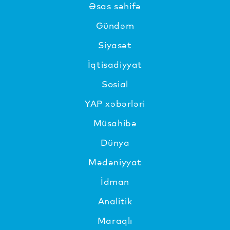
Əsas səhifə
Gündəm
Siyasət
İqtisadiyyat
Sosial
YAP xəbərləri
Müsahibə
Dünya
Mədəniyyat
İdman
Analitik
Maraqlı