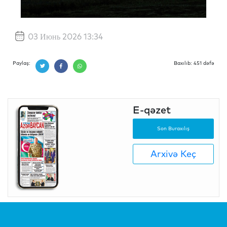
03 Июнь 2026 13:34
Paylaş:
Baxılıb: 451 dəfə
E-qəzet
Son Buraxılış
Arxivə Keç