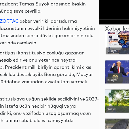
rezident Tamaş Şuyok arasında kəskin
ünaqişəyə çevrilib.
ZƏRTAC
xəbər verir ki, qarşıdurma
Xəbər le
acarıstanın əvvəlki liderinin hakimiyyətinin
itməsindən sonra dövlət qurumlarının rolu
zərində cəmləşib.
Dünya
artiyası konstitusiya çoxluğu qazanan
esab edir və onu yetərincə neytral
Prezident milli birliyin qarantı kimi çıxış
 şəkildə dəstəkləyib. Buna görə də, Macyar
Dünya
k müddətinə vaxtından əvvəl xitam vermək
titusiyaya uyğun şəkildə seçildiyini və 2029-
in istefa üçün heç bir hüquqi və ya
Sosial
edir ki, onu vəzifədən uzaqlaşdırmaq üçün
öhranına səbəb ola və cəmiyyətdə