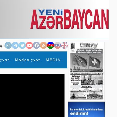
qə
AZ
RU
EN
yyat
Mədəniyyət
MEDİA
×