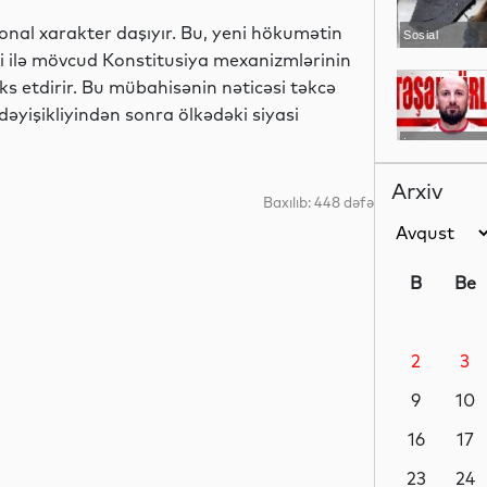
sional xarakter daşıyır. Bu, yeni hökumətin
Sosial
i ilə mövcud Konstitusiya mexanizmlərinin
ks etdirir. Bu mübahisənin nəticəsi təkcə
dəyişikliyindən sonra ölkədəki siyasi
İdman
Arxiv
Baxılıb: 448 dəfə
İqtisadiyyat
B
Be
2
3
Dünya
9
10
16
17
İqtisadiyyat
23
24