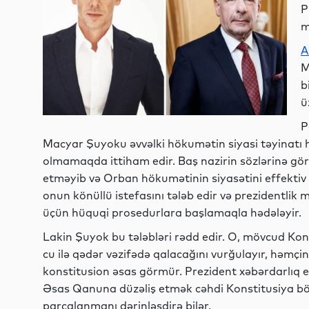
P
m
A
M
b
ü
P
Macyar Şuyoku əvvəlki hökumətin siyasi təyinatı h
olmamaqda ittiham edir. Baş nazirin sözlərinə görə, 
etməyib və Orban hökumətinin siyasətini effektiv
onun könüllü istefasını tələb edir və prezidentli
üçün hüquqi prosedurlara başlamaqla hədələyir.
Lakin Şuyok bu tələbləri rədd edir. O, mövcud Kons
cu ilə qədər vəzifədə qalacağını vurğulayır, həmçin
konstitusion əsas görmür. Prezident xəbərdarlıq 
Əsas Qanuna düzəliş etmək cəhdi Konstitusiya b
parçalanmanı dərinləşdirə bilər.