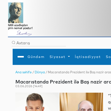
Gündəm
Siyasət
İqtisadiyyat
So
Ana səhifə
/
Dünya
/ Macarıstanda Prezident ilə Baş nazir ara
Ana səhifə
Ədəbiyyat
Siyasət
Sosial
Dün
Macarıstanda Prezident ilə Baş nazir ar
Gündəm
MEDİA
Xarici siyasət
Turizm
İqtisadiyyat
Daxili siyasət
Elm
03.06.2026 [14:49]
YAP
Din
Analitika
Hadisə
“
Mədəniyyət
Diaspor
q
Müsahibə
v