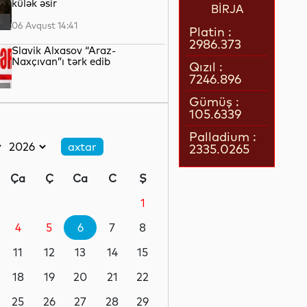
külək əsir
BİRJA
06 Avqust 14:41
Platin :
2986.373
Slavik Alxasov “Araz-
Naxçıvan”ı tərk edib
Qızıl :
7246.896
06 Avqust 14:39
Gümüş :
105.6339
Xəzər dənizinin dibi ilə Trans-
Xəzər fiber-optik kabel xəttinin
Palladium :
çəkilişi başa çatıb
2335.0265
06 Avqust 14:36
Ça
Ç
Ca
C
Ş
Britaniya Rusiyaya qarşı
sanksiyalar siyahısını
1
genişləndirib
4
5
6
7
8
06 Avqust 14:34
11
12
13
14
15
İndiyədək Bakı-Tbilisi-Ceyhan
kəməri ilə 4,7 milyard bareldən
18
19
20
21
22
çox neft nəql edilib
25
26
27
28
29
06 Avqust 14:29