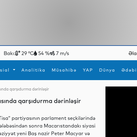
Bakı:
29 °C
54 %
7 m/s
Əla
sial
Analitika
Müsahibə
YAP
Dünya
Ədəbi
sında qarşıdurma dərinləşir
ya
İdman
Maraqlı
asında qarşıdurma dərinləşir
İdman
Yeni texnologiyalar
Tisa” partiyasının parlament seçkilərində
ələbəsindən sonra Macarıstandakı siyasi
əziyyət yeni Baş nazir Peter Macyar və