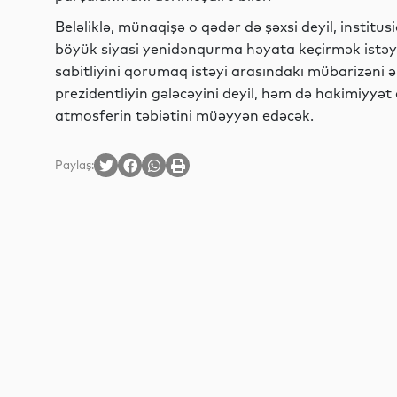
Beləliklə, münaqişə o qədər də şəxsi deyil, institu
böyük siyasi yenidənqurma həyata keçirmək istəy
sabitliyini qorumaq istəyi arasındakı mübarizəni ə
prezidentliyin gələcəyini deyil, həm də hakimiyyət 
atmosferin təbiətini müəyyən edəcək.
Paylaş: