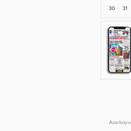
30
31
Dünya
İqtisadiyyat
Dünya
Mədəniyyət
Azərbayca