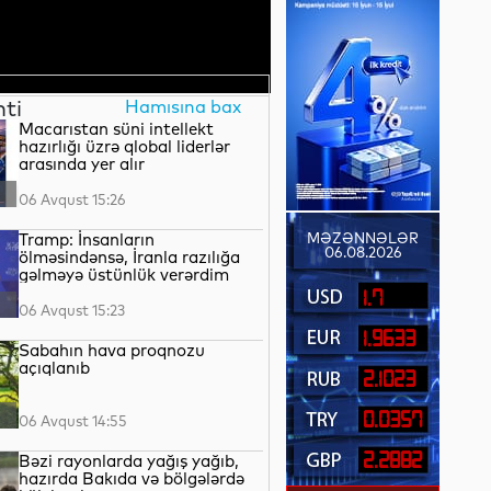
nti
Hamısına bax
Macarıstan süni intellekt
hazırlığı üzrə qlobal liderlər
arasında yer alır
06 Avqust 15:26
Tramp: İnsanların
MƏZƏNNƏLƏR
06.08.2026
ölməsindənsə, İranla razılığa
gəlməyə üstünlük verərdim
1.7
06 Avqust 15:23
1.9633
Sabahın hava proqnozu
açıqlanıb
2.1023
0.0357
06 Avqust 14:55
2.2882
Bəzi rayonlarda yağış yağıb,
hazırda Bakıda və bölgələrdə