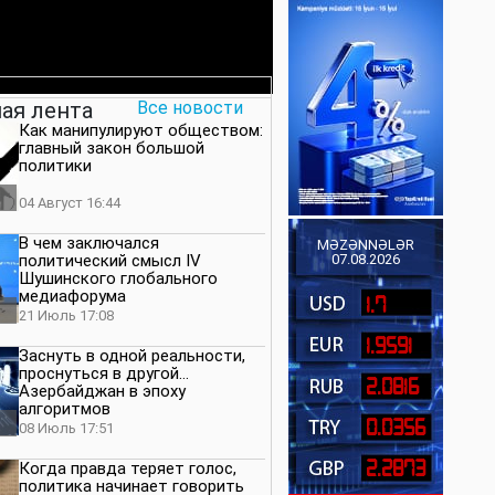
ая лента
Все новости
Как манипулируют обществом:
главный закон большой
политики
04 Август 16:44
В чем заключался
MƏZƏNNƏLƏR
политический смысл IV
07.08.2026
Шушинского глобального
медиафорума
1.7
21 Июль 17:08
1.9591
Заснуть в одной реальности,
проснуться в другой…
2.0816
Азербайджан в эпоху
алгоритмов
0.0356
08 Июль 17:51
2.2873
Когда правда теряет голос,
политика начинает говорить