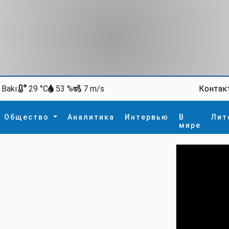
Bakı:
Контак
29 °C
53 %
7 m/s
Общество
Аналитика
Интервью
В
Лит
мире
ство
В мире
Спорт
Интересное
зм
İdman
Новые технологии
а
гия
сшествие
пора