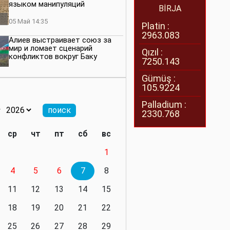
языком манипуляций
BİRJA
05 Май 14:35
Platin :
2963.083
Алиев выстраивает союз за
мир и ломает сценарий
Qızıl :
конфликтов вокруг Баку
7250.143
27 Апрель 14:07
Gümüş :
105.9224
Баку меняет правила. Страны
Южного Кавказа усиливают
Palladium :
значимость региона
2330.768
08 Апрель 14:28
ср
чт
пт
сб
вс
Глобальная игра сил:
1
нейтралитета больше не будет
4
5
6
7
8
11 Март 16:36
11
12
13
14
15
Видимо, действительно
президенту приходится все
18
19
20
21
22
делать самому
25
26
27
28
29