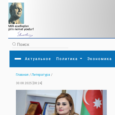
Актуальное
Политика
Экономика
Главная
/
Литература
/
Главная
Литература
Политика
Обще
30.08.2025 [08:24]
Актуальное
МЕДИА
Внешняя политика
Тури
Экономика
Внутренняя политика
Наук
Аналитика
Рели
Культура
Прои
Интервью
Диас