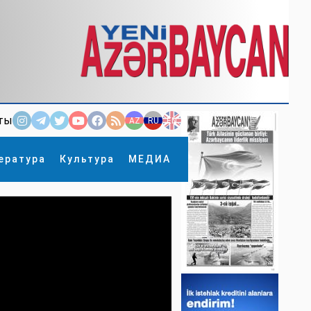
ты
AZ
RU
EN
ература
Культура
МЕДИА
×