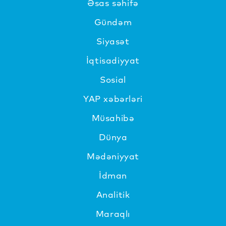
Əsas səhifə
Gündəm
Siyasət
İqtisadiyyat
Sosial
YAP xəbərləri
Müsahibə
Dünya
Mədəniyyat
İdman
Analitik
Maraqlı