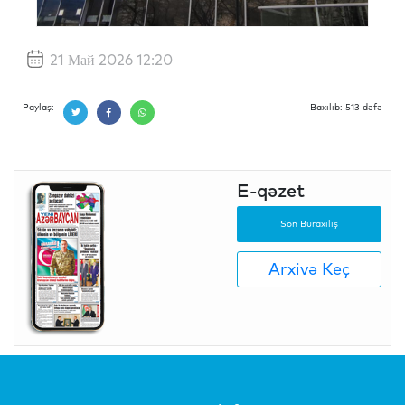
21 Май 2026 12:20
Paylaş:
Baxılıb: 513 dəfə
E-qəzet
Son Buraxılış
Arxivə Keç