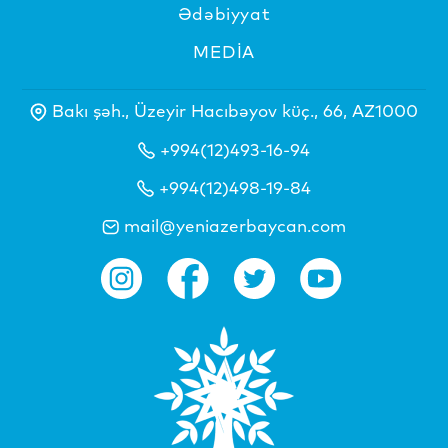
Ədəbiyyat
MEDİA
Bakı şəh., Üzeyir Hacıbəyov küç., 66, AZ1000
+994(12)493-16-94
+994(12)498-19-84
mail@yeniazerbaycan.com