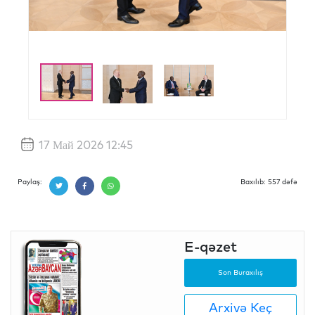
17 Май 2026 12:45
Paylaş:
Baxılıb: 557 dəfə
E-qəzet
Son Buraxılış
Arxivə Keç