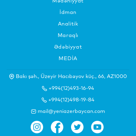
Mədəniyyat
İdman
Analitik
Maraqlı
Ədəbiyyat
MEDİA
Bakı şəh., Üzeyir Hacıbəyov küç., 66, AZ1000
+994(12)493-16-94
+994(12)498-19-84
mail@yeniazerbaycan.com