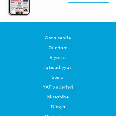
Əsas səhifə
Gündəm
Siyasət
İqtisadiyyat
Sosial
YAP xəbərləri
Müsahibə
Dünya