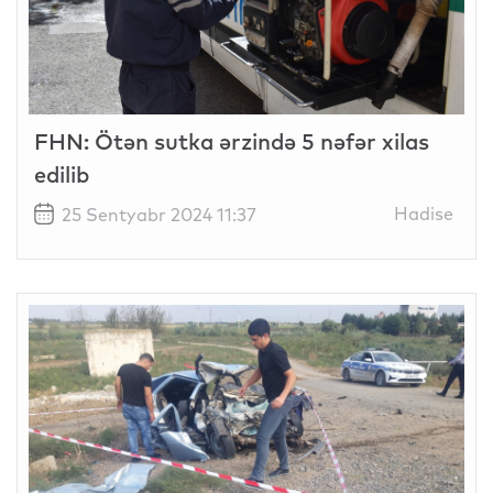
FHN: Ötən sutka ərzində 5 nəfər xilas
edilib
Hadise
25 Sentyabr 2024 11:37