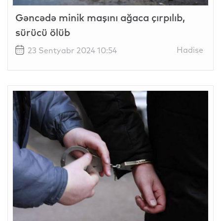
Gəncədə minik maşını ağaca çırpılıb,
sürücü ölüb
Hadise
23 Sentyabr 2024 10:54