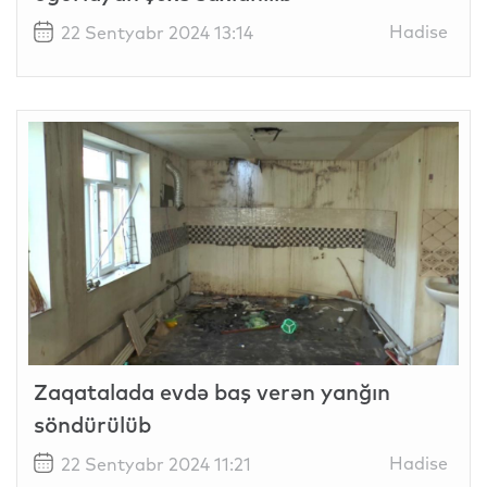
Hadise
22 Sentyabr 2024 13:14
Zaqatalada evdə baş verən yanğın
söndürülüb
Hadise
22 Sentyabr 2024 11:21