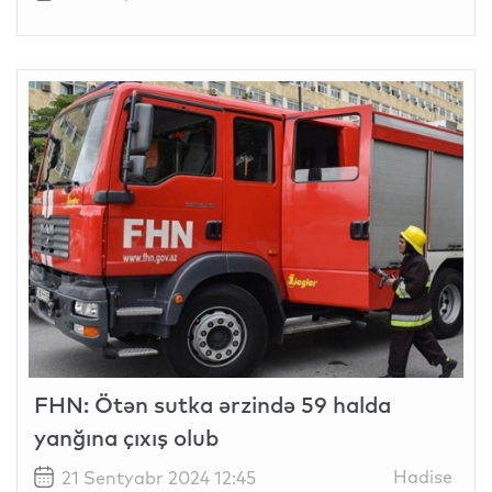
FHN: Ötən sutka ərzində 59 halda
yanğına çıxış olub
Hadise
21 Sentyabr 2024 12:45