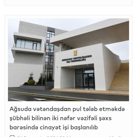
Ağsuda vətəndaşdan pul tələb etməkdə
şübhəli bilinən iki nəfər vəzifəli şəxs
barəsində cinayət işi başlanılıb