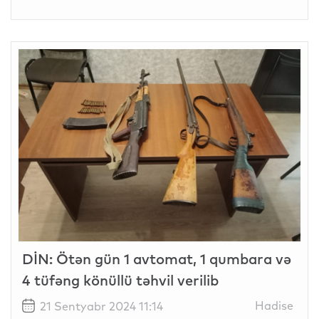
DİN: Ötən gün 1 avtomat, 1 qumbara və
4 tüfəng könüllü təhvil verilib
Hadise
21 Sentyabr 2024 11:14