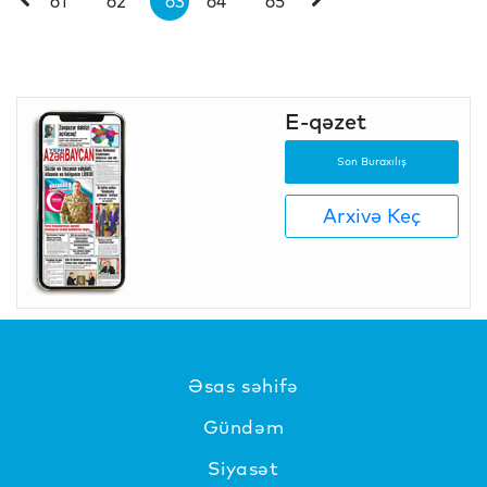
61
62
63
64
65
E-qəzet
Son Buraxılış
Arxivə Keç
Əsas səhifə
Gündəm
Siyasət