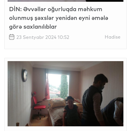
DİN: Əvvəllər oğurluqda məhkum
olunmuş şəxslər yenidən eyni əmələ
görə saxlanılıblar
Hadise
23 Sentyabr 2024 10:52