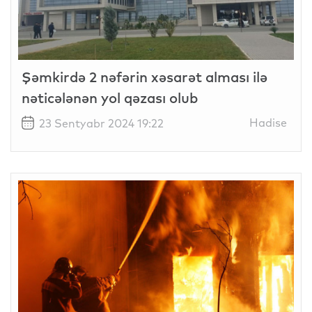
Şəmkirdə 2 nəfərin xəsarət alması ilə
nəticələnən yol qəzası olub
Hadise
23 Sentyabr 2024 19:22