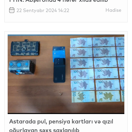
Hadise
22 Sentyabr 2024 14:22
Astarada pul, pensiya kartları və qızıl
oğurlayan şəxs saxlanılıb