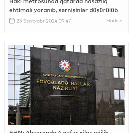
Bakı metrosunda qatarda nasazlıq
ehtimalı yaranıb, sərnişinlər düşürülüb
Hadise
23 Sentyabr 2024 09:47
FHN: Abşeronda 4 nəfər xilas edilib