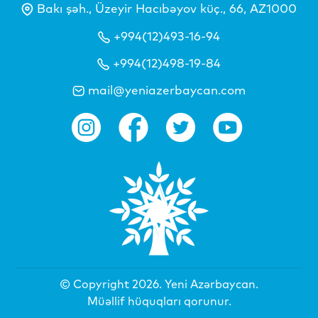
Bakı şəh., Üzeyir Hacıbəyov küç., 66, AZ1000
+994(12)493-16-94
+994(12)498-19-84
mail@yeniazerbaycan.com
© Copyright 2026.
Yeni Azərbaycan
.
Müəllif hüquqları qorunur.