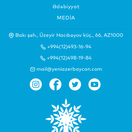
Ədəbiyyat
MEDİA
Bakı şəh., Üzeyir Hacıbəyov küç., 66, AZ1000
+994(12)493-16-94
+994(12)498-19-84
mail@yeniazerbaycan.com