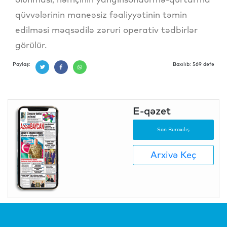
qüvvələrinin maneəsiz fəaliyyətinin təmin
edilməsi məqsədilə zəruri operativ tədbirlər
görülür.
Paylaş:
Baxılıb: 569 dəfə
E-qəzet
Son Buraxılış
Arxivə Keç