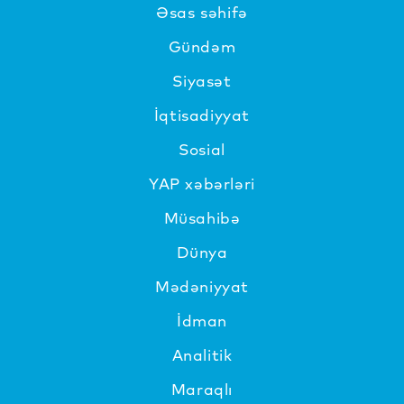
Əsas səhifə
Gündəm
Siyasət
İqtisadiyyat
Sosial
YAP xəbərləri
Müsahibə
Dünya
Mədəniyyat
İdman
Analitik
Maraqlı