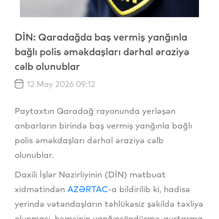
DİN: Qaradağda baş vermiş yanğınla
bağlı polis əməkdaşları dərhal əraziyə
cəlb olunublar
12 May 2026 09:12
Paytaxtın Qaradağ rayonunda yerləşən
anbarların birində baş vermiş yanğınla bağlı
polis əməkdaşları dərhal əraziyə cəlb
olunublar.
Daxili İşlər Nazirliyinin (DİN) mətbuat
xidmətindən
AZƏRTAC
-a bildirilib ki, hadisə
yerində vətəndaşların təhlükəsiz şəkildə təxliyə
olunması, həmçinin yanğınsöndürmə-qurtarma