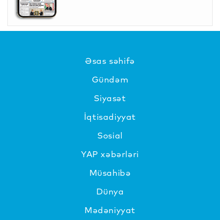
Əsas səhifə
Gündəm
Siyasət
İqtisadiyyat
Sosial
YAP xəbərləri
Müsahibə
Dünya
Mədəniyyat