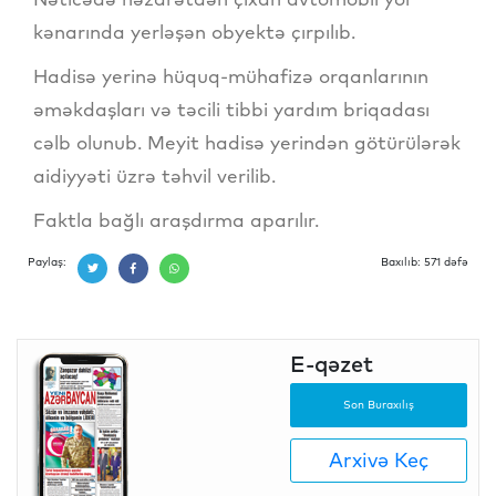
kənarında yerləşən obyektə çırpılıb.
Hadisə yerinə hüquq-mühafizə orqanlarının
əməkdaşları və təcili tibbi yardım briqadası
cəlb olunub. Meyit hadisə yerindən götürülərək
aidiyyəti üzrə təhvil verilib.
Faktla bağlı araşdırma aparılır.
Paylaş:
Baxılıb: 571 dəfə
E-qəzet
Son Buraxılış
Arxivə Keç