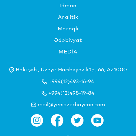
İdman
Analitik
Maraqlı
Ədəbiyyat
MEDİA
Bakı şəh., Üzeyir Hacıbəyov küç., 66, AZ1000
+994(12)493-16-94
+994(12)498-19-84
mail@yeniazerbaycan.com