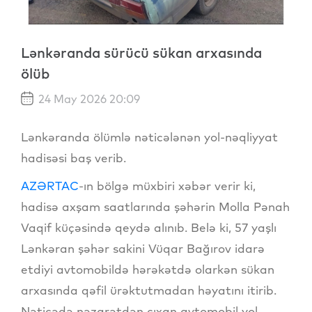
Lənkəranda sürücü sükan arxasında
ölüb
24 May 2026 20:09
Lənkəranda ölümlə nəticələnən yol-nəqliyyat
hadisəsi baş verib.
AZƏRTAC
-ın bölgə müxbiri xəbər verir ki,
hadisə axşam saatlarında şəhərin Molla Pənah
Vaqif küçəsində qeydə alınıb. Belə ki, 57 yaşlı
Lənkəran şəhər sakini Vüqar Bağırov idarə
etdiyi avtomobildə hərəkətdə olarkən sükan
arxasında qəfil ürəktutmadan həyatını itirib.
Nəticədə nəzarətdən çıxan avtomobil yol