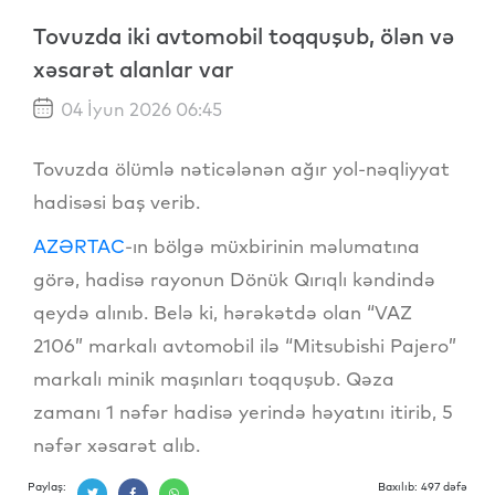
Tovuzda iki avtomobil toqquşub, ölən və
xəsarət alanlar var
04 İyun 2026 06:45
Tovuzda ölümlə nəticələnən ağır yol-nəqliyyat
hadisəsi baş verib.
AZƏRTAC
-ın bölgə müxbirinin məlumatına
görə, hadisə rayonun Dönük Qırıqlı kəndində
qeydə alınıb. Belə ki, hərəkətdə olan “VAZ
2106” markalı avtomobil ilə “Mitsubishi Pajero”
markalı minik maşınları toqquşub. Qəza
zamanı 1 nəfər hadisə yerində həyatını itirib, 5
nəfər xəsarət alıb.
Paylaş:
Baxılıb: 497 dəfə