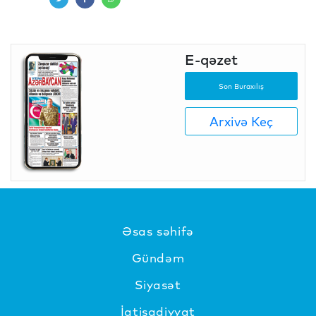
E-qəzet
Son Buraxılış
Arxivə Keç
Əsas səhifə
Gündəm
Siyasət
İqtisadiyyat