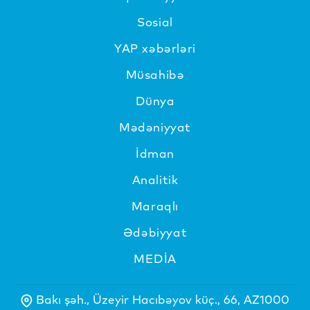
Sosial
YAP xəbərləri
Müsahibə
Dünya
Mədəniyyat
İdman
Analitik
Maraqlı
Ədəbiyyat
MEDİA
Bakı şəh., Üzeyir Hacıbəyov küç., 66, AZ1000