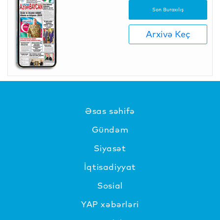
Son Buraxılış
Arxivə Keç
Əsas səhifə
Gündəm
Siyasət
İqtisadiyyat
Sosial
YAP xəbərləri