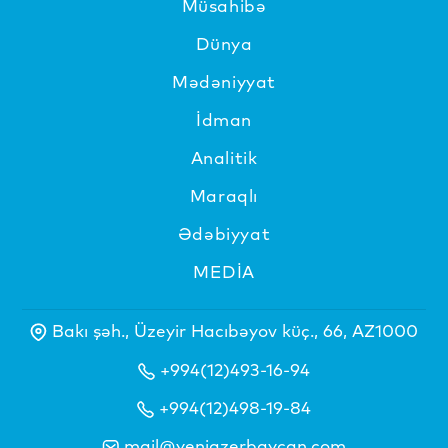
Müsahibə
Dünya
Mədəniyyat
İdman
Analitik
Maraqlı
Ədəbiyyat
MEDİA
Bakı şəh., Üzeyir Hacıbəyov küç., 66, AZ1000
+994(12)493-16-94
+994(12)498-19-84
mail@yeniazerbaycan.com