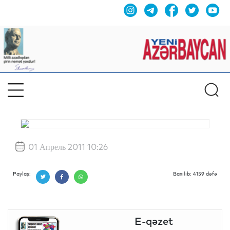
01 Апрель 2011 10:26
Paylaş:
Baxılıb: 4159 dəfə
E-qəzet