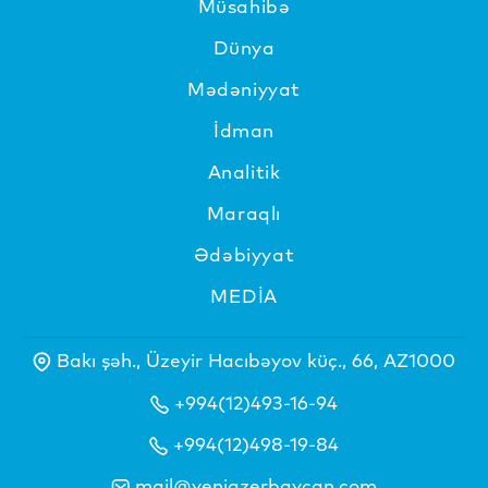
Müsahibə
Dünya
Mədəniyyat
İdman
Analitik
Maraqlı
Ədəbiyyat
MEDİA
Bakı şəh., Üzeyir Hacıbəyov küç., 66, AZ1000
+994(12)493-16-94
+994(12)498-19-84
mail@yeniazerbaycan.com