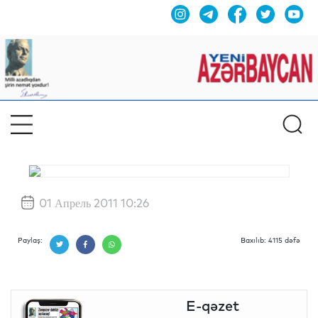
01 Апрель 2011 10:26
Paylaş:
Baxılıb: 4115 dəfə
E-qəzet