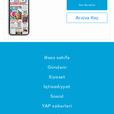
Son Buraxılış
Arxivə Keç
Əsas səhifə
Gündəm
Siyasət
İqtisadiyyat
Sosial
YAP xəbərləri