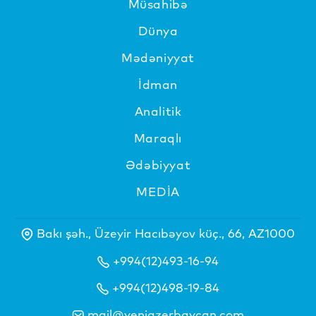
Müsahibə
Dünya
Mədəniyyat
İdman
Analitik
Maraqlı
Ədəbiyyat
MEDİA
Bakı şəh., Üzeyir Hacıbəyov küç., 66, AZ1000
+994(12)493-16-94
+994(12)498-19-84
mail@yeniazerbaycan.com