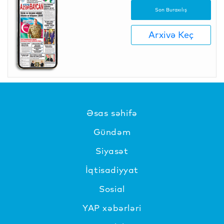
Son Buraxılış
Arxivə Keç
Əsas səhifə
Gündəm
Siyasət
İqtisadiyyat
Sosial
YAP xəbərləri