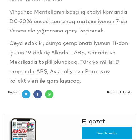
Vinçenzo Montellanın başçılıq etdiyi komanda
DÇ-2026 öncəsi son sınaq matçını iyunun 7-də
Venesuela yığmasına qarşı keçirəcək.
Qeyd edək ki, dünya çempionatı iyunun 11-dən
iyulun 19-dək üç ölkədə - ABŞ, Kanada və
Meksikada təşkil olunacaq. Türkiyə millisi D
qrupunda ABŞ, Avstraliya və Paraqvay
kollektivləri ilə qarşılaşacaq.
Paylaş:
Baxılıb: 515 dəfə
E-qəzet
Son Buraxılış