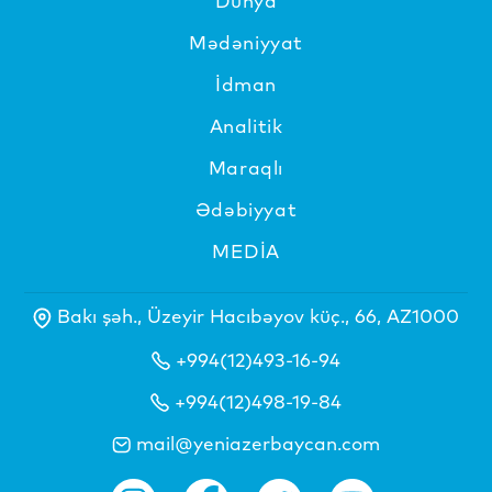
Dünya
Mədəniyyat
İdman
Analitik
Maraqlı
Ədəbiyyat
MEDİA
Bakı şəh., Üzeyir Hacıbəyov küç., 66, AZ1000
+994(12)493-16-94
+994(12)498-19-84
mail@yeniazerbaycan.com