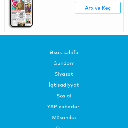
Arxivə Keç
Əsas səhifə
Gündəm
Siyasət
İqtisadiyyat
Sosial
YAP xəbərləri
Müsahibə