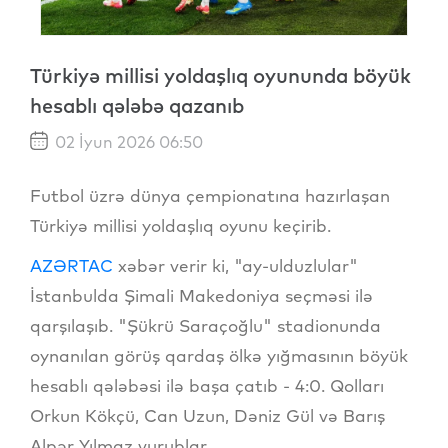
Türkiyə millisi yoldaşlıq oyununda böyük
hesablı qələbə qazanıb
02 İyun 2026 06:50
Futbol üzrə dünya çempionatına hazırlaşan
Türkiyə millisi yoldaşlıq oyunu keçirib.
AZƏRTAC
xəbər verir ki, "ay-ulduzlular"
İstanbulda Şimali Makedoniya seçməsi ilə
qarşılaşıb. "Şükrü Saraçoğlu" stadionunda
oynanılan görüş qardaş ölkə yığmasının böyük
hesablı qələbəsi ilə başa çatıb - 4:0. Qolları
Orkun Kökçü, Can Uzun, Dəniz Gül və Barış
Alpər Yılmaz vurublar.