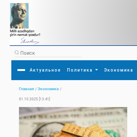
Актуальное
Политика
Экономика
Главная
/
Экономика
/
Главная
Литература
Политика
Обще
01.10.2025 [13:41]
Актуальное
МЕДИА
Внешняя политика
Тури
Экономика
Внутренняя политика
Наук
Аналитика
Рели
Культура
Прои
Интервью
Диас