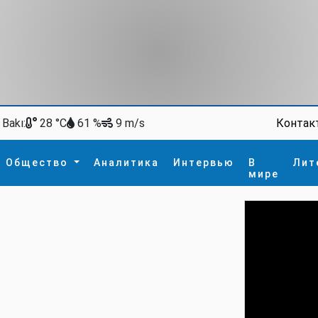
Bakı:
Контак
28 °C
61 %
9 m/s
Общество
Аналитика
Интервью
В
Лит
мире
ство
В мире
Спорт
Интересное
зм
İdman
Новые технологии
а
гия
сшествие
пора