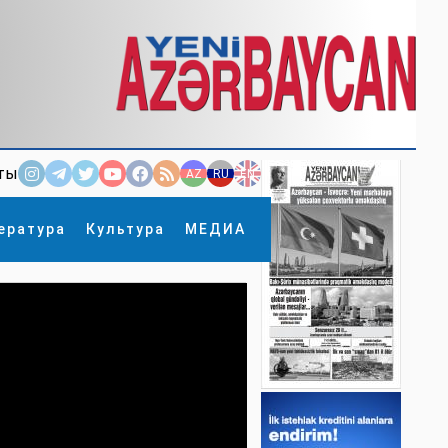
ты
AZ
RU
EN
ература
Культура
МЕДИА
×