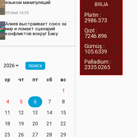
языком манипуляций
BİRJA
05 Май 14:35
Platin :
2986.373
Алиев выстраивает союз за
мир и ломает сценарий
Qızıl :
конфликтов вокруг Баку
7246.896
27 Апрель 14:07
Gümüş :
105.6339
Баку меняет правила. Страны
Южного Кавказа усиливают
Palladium :
значимость региона
2335.0265
08 Апрель 14:28
ср
чт
пт
сб
вс
Глобальная игра сил:
1
нейтралитета больше не будет
4
5
6
7
8
11 Март 16:36
11
12
13
14
15
Видимо, действительно
президенту приходится все
18
19
20
21
22
делать самому
25
26
27
28
29