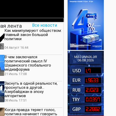
ая лента
Все новости
Как манипулируют обществом:
главный закон большой
политики
04 Август 16:44
В чем заключался
MƏZƏNNƏLƏR
06.08.2026
политический смысл IV
Шушинского глобального
медиафорума
1.7
21 Июль 17:08
1.9633
Заснуть в одной реальности,
проснуться в другой…
2.1023
Азербайджан в эпоху
алгоритмов
0.0357
08 Июль 17:51
2.2882
Когда правда теряет голос,
политика начинает говорить