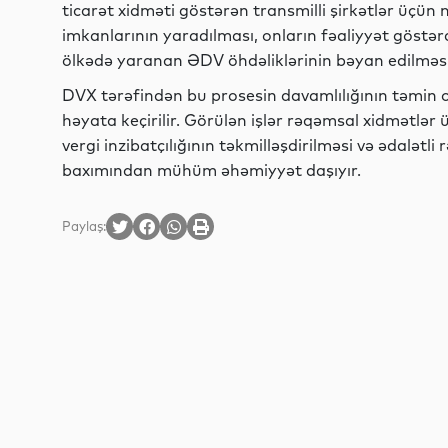
ticarət xidməti göstərən transmilli şirkətlər üçün
imkanlarının yaradılması, onların fəaliyyət göstərd
ölkədə yaranan ƏDV öhdəliklərinin bəyan edilməsi
DVX tərəfindən bu prosesin davamlılığının təmin 
həyata keçirilir. Görülən işlər rəqəmsal xidmətlər 
vergi inzibatçılığının təkmilləşdirilməsi və ədalətl
baxımından mühüm əhəmiyyət daşıyır.
Paylaş: