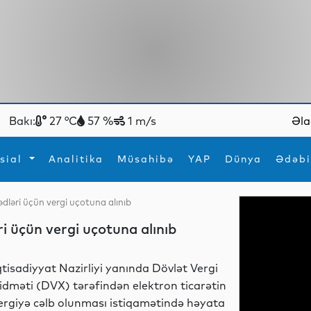
Bakı:
27 °C
57 %
1 m/s
Əla
sial
Analitika
Müsahibə
YAP
Dünya
Ədəbi
dləri üçün vergi uçotuna alınıb
ya
İdman
Maraqlı
 üçün vergi uçotuna alınıb
İdman
Yeni texnologiyalar
qtisadiyyat Nazirliyi yanında Dövlət Vergi
idməti (DVX) tərəfindən elektron ticarətin
ergiyə cəlb olunması istiqamətində həyata