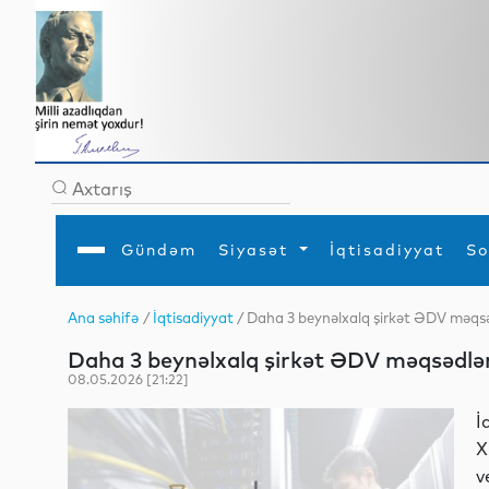
Gündəm
Siyasət
İqtisadiyyat
So
Ana səhifə
/
İqtisadiyyat
/ Daha 3 beynəlxalq şirkət ƏDV məqsə
Ana səhifə
Ədəbiyyat
Siyasət
Sosial
Dün
Daha 3 beynəlxalq şirkət ƏDV məqsədləri
Gündəm
MEDİA
Xarici siyasət
Turizm
İqtisadiyyat
Daxili siyasət
Elm
08.05.2026 [21:22]
YAP
Din
Analitika
Hadisə
İ
Mədəniyyət
Diaspor
X
Müsahibə
v