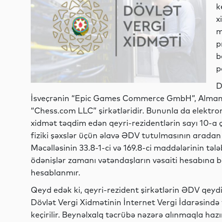
k
x
m
p
b
p
D
İsveçrənin “Epic Games Commerce GmbH”, Alman
“Chess.com LLC” şirkətləridir. Bununla da elektr
xidmət təqdim edən qeyri-rezidentlərin sayı 10-a ç
fiziki şəxslər üçün əlavə ƏDV tutulmasının aradan 
Məcəlləsinin 33.8-1-ci və 169.8-ci maddələrinin təl
ödənişlər zamanı vətəndaşların vəsaiti hesabına 
hesablanmır.
Qeyd edək ki, qeyri-rezident şirkətlərin ƏDV qeyd
Dövlət Vergi Xidmətinin İnternet Vergi İdarəsində 
keçirilir. Beynəlxalq təcrübə nəzərə alınmaqla haz