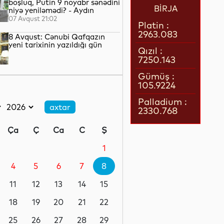
boşluq, Putin 9 noyabr sənədini
BİRJA
niyə yeniləmədi? - Aydın
QULİYEV yazır...
07 Avqust 21:02
Platin :
2963.083
8 Avqust: Cənubi Qafqazın
yeni tarixinin yazıldığı gün
Qızıl :
7250.143
07 Avqust 21:00
Gümüş :
105.9224
Azərbaycan–ABŞ tərəfdaşlığı:
Yeni geosiyasi dövrün əsas
Palladium :
konturları
2330.768
07 Avqust 20:57
Ça
Ç
Ca
C
Ş
1 il öncə İlham Əliyevin Ağ
Evdə dediklərindən sonra
1
Paşinyan niyə üzr istəmişdi?
4
5
6
7
8
07 Avqust 20:41
11
12
13
14
15
ÜST legioner xəstəliyinin
yayılmasının səbəbini açıqlayıb
18
19
20
21
22
25
26
27
28
29
07 Avqust 20:17