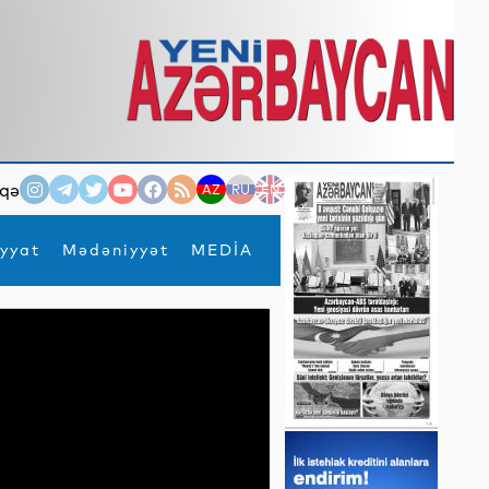
qə
AZ
RU
EN
yyat
Mədəniyyət
MEDİA
×