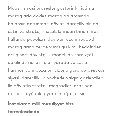
Müasir siyasi proseslər göstərir ki, ictimai
maraqlarla dövlət maraqları arasında
balansın qorunması dövlət idarəçiliyinin ən
çətin və strateji məsələlərindən biridir. Bəzi
hallarda populizm dövlətin uzunmüddətli
maraqlarına zərbə vurduğu kimi, həddindən
artıq sərt dövlətçilik modeli də cəmiyyət
daxilində narazılıqlar yarada və sosial
harmoniyanı poza bilir. Buna görə də peşəkar
siyasi idarəçilik ilk növbədə xalqın gözləntiləri
ilə dövlətin strateji məqsədləri arasında
rasional uyğunluq yaratmağa çalışır”.
İnsanlarda milli məsuliyyət hissi
formalaşdıqda...