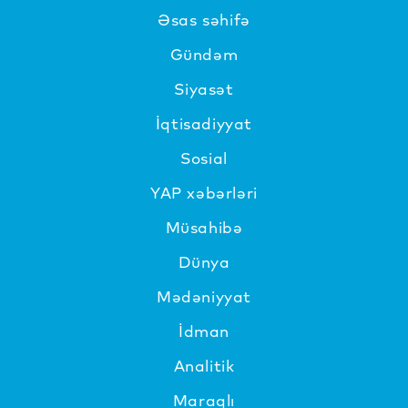
Əsas səhifə
Gündəm
Siyasət
İqtisadiyyat
Sosial
YAP xəbərləri
Müsahibə
Dünya
Mədəniyyat
İdman
Analitik
Maraqlı