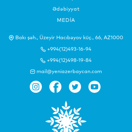
Ədəbiyyat
MEDİA
Bakı şəh., Üzeyir Hacıbəyov küç., 66, AZ1000
+994(12)493-16-94
+994(12)498-19-84
mail@yeniazerbaycan.com