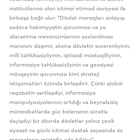
institutlarına olan ictimai etimad səviyyəsi ilə
birbaşa bağlı olur: “Dövlət maraqları anlayışı
sadəcə hakimiyyətin qorunması və ya
idarəetmə mexanizmlərinin saxlanılması
mənasını daşımır, əksinə dövlətin suverenliyinin,
milli təhlükəsizliyinin, iqtisadi müstəqilliyinin,
informasiya təhlükəsizliyinin və geosiyasi
mövqeyinin qorunması kimi strateji
istiqamətləri özündə birləşdirir. Çünki qlobal
rəqabətin sərtləşdiyi, informasiya
manipulyasiyalarının artdığı və beynəlxalq
münasibətlərdə güc balansının sürətlə
dəyişdiyi bir dövrdə dövlətlər yalnız çevik
siyasət və güclü ictimai dəstək sayəsində öz
maraqlarını müdafiə edə bilirlər”.