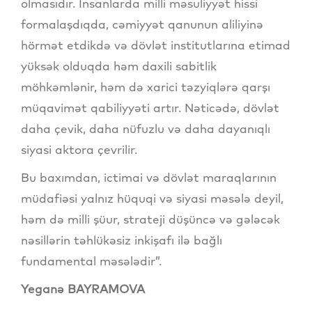
olmasıdır. İnsanlarda milli məsuliyyət hissi
formalaşdıqda, cəmiyyət qanunun aliliyinə
hörmət etdikdə və dövlət institutlarına etimad
yüksək olduqda həm daxili sabitlik
möhkəmlənir, həm də xarici təzyiqlərə qarşı
müqavimət qabiliyyəti artır. Nəticədə, dövlət
daha çevik, daha nüfuzlu və daha dayanıqlı
siyasi aktora çevrilir.
Bu baxımdan, ictimai və dövlət maraqlarının
müdafiəsi yalnız hüquqi və siyasi məsələ deyil,
həm də milli şüur, strateji düşüncə və gələcək
nəsillərin təhlükəsiz inkişafı ilə bağlı
fundamental məsələdir”.
Yeganə BAYRAMOVA