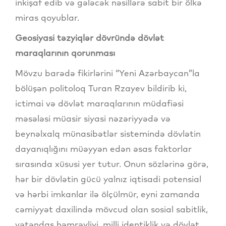
inkişaf edib və gələcək nəsillərə sabit bir ölkə
miras qoyublar.
Geosiyasi təzyiqlər dövründə dövlət
maraqlarının qorunması
Mövzu barədə fikirlərini “Yeni Azərbaycan”la
bölüşən politoloq Turan Rzayev bildirib ki,
ictimai və dövlət maraqlarının müdafiəsi
məsələsi müasir siyasi nəzəriyyədə və
beynəlxalq münasibətlər sistemində dövlətin
dayanıqlığını müəyyən edən əsas faktorlar
sırasında xüsusi yer tutur. Onun sözlərinə görə,
hər bir dövlətin gücü yalnız iqtisadi potensial
və hərbi imkanlar ilə ölçülmür, eyni zamanda
cəmiyyət daxilində mövcud olan sosial sabitlik,
vətəndaş həmrəyliyi, milli identiklik və dövlət