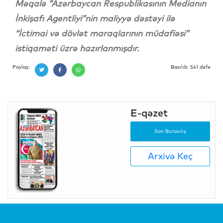
Məqalə “Azərbaycan Respublikasının Medianın
İnkişafı Agentliyi”nin maliyyə dəstəyi ilə
“İctimai və dövlət maraqlarının müdafiəsi”
istiqaməti üzrə hazırlanmışdır.
Paylaş:
Baxılıb: 541 dəfə
E-qəzet
Son Buraxılış
Arxivə Keç