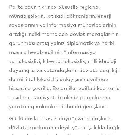
Politoloqun fikrincə, xüsusilə regional
münaqişələrin, iqtisadi böhranların, enerji
savaşlarının və informasiya müharibələrinin
artdığı indiki mərhələdə dövlət maraqlarının
qorunması artıq yalnız diplomatik və hərbi
məsələ hesab edilmir: “İnformasiya
təhlükəsizliyi, kibertəhlükəsizlik, milli ideoloji
dayanıqlıq və vətəndaşların dövlətə bağlılığı
da milli təhlükəsizlik anlayışının ayrılmaz
hissəsinə çevrilib. Bu amillər zəiflədikdə xarici
təsirlərin cəmiyyət daxilində parçalanma
yaratmaq imkanları daha da genişlənir.
Güclü dövlətin əsas dayağı vətəndaşların
dövlətə kor-koranə deyil, şüurlu şəkildə bağlı