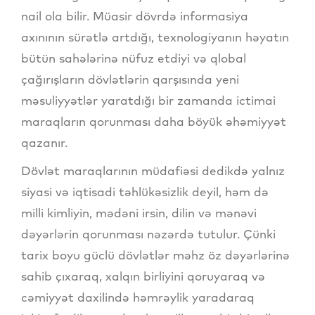
nail ola bilir. Müasir dövrdə informasiya
axınının sürətlə artdığı, texnologiyanın həyatın
bütün sahələrinə nüfuz etdiyi və qlobal
çağırışların dövlətlərin qarşısında yeni
məsuliyyətlər yaratdığı bir zamanda ictimai
maraqların qorunması daha böyük əhəmiyyət
qazanır.
Dövlət maraqlarının müdafiəsi dedikdə yalnız
siyasi və iqtisadi təhlükəsizlik deyil, həm də
milli kimliyin, mədəni irsin, dilin və mənəvi
dəyərlərin qorunması nəzərdə tutulur. Çünki
tarix boyu güclü dövlətlər məhz öz dəyərlərinə
sahib çıxaraq, xalqın birliyini qoruyaraq və
cəmiyyət daxilində həmrəylik yaradaraq