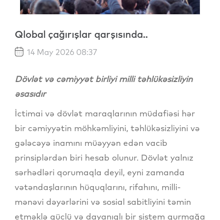
Qlobal çağırışlar qarşısında..
14 May 2026 08:37
Dövlət və cəmiyyət birliyi milli təhlükəsizliyin
əsasıdır
İctimai və dövlət maraqlarının müdafiəsi hər
bir cəmiyyətin möhkəmliyini, təhlükəsizliyini və
gələcəyə inamını müəyyən edən vacib
prinsiplərdən biri hesab olunur. Dövlət yalnız
sərhədləri qorumaqla deyil, eyni zamanda
vətəndaşlarının hüquqlarını, rifahını, milli-
mənəvi dəyərlərini və sosial sabitliyini təmin
etməklə güclü və dayanıqlı bir sistem qurmağa