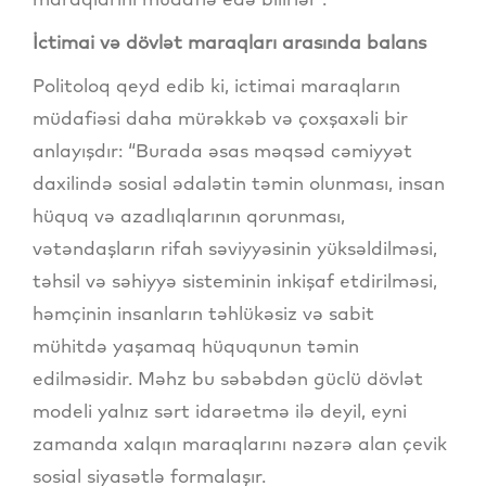
İctimai və dövlət maraqları arasında balans
Politoloq qeyd edib ki, ictimai maraqların
müdafiəsi daha mürəkkəb və çoxşaxəli bir
anlayışdır: “Burada əsas məqsəd cəmiyyət
daxilində sosial ədalətin təmin olunması, insan
hüquq və azadlıqlarının qorunması,
vətəndaşların rifah səviyyəsinin yüksəldilməsi,
təhsil və səhiyyə sisteminin inkişaf etdirilməsi,
həmçinin insanların təhlükəsiz və sabit
mühitdə yaşamaq hüququnun təmin
edilməsidir. Məhz bu səbəbdən güclü dövlət
modeli yalnız sərt idarəetmə ilə deyil, eyni
zamanda xalqın maraqlarını nəzərə alan çevik
sosial siyasətlə formalaşır.