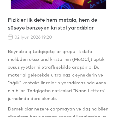
Fiziklər ilk dəfə həm metala, həm də
şüşəyə bənzəyən kristal yaradıblar
02 İyun 2026 19:20
Beynəlxalq tədqiqatçılar qrupu ilk dəfə
molibden oksixlorid kristalının (MoOCl₂) optik
xüsusiyyətlərini ətraflı şəkildə araşdırıb. Bu
material gələcəkdə ultra nazik eynəklərin və
“ağıllı” kontakt linzaların yaradılmasında əsas
ola bilər. Tədqiqatın nəticələri “Nano Letters”
jurnalında dərc olunub.
Demək olar nəzərə çarpmayan və daşına bilən
cihazların hazırlanması ənənəvi linzalardan və