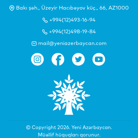
Bakı şəh., Üzeyir Hacıbəyov küç., 66, AZ1000
+994(12)493-16-94
+994(12)498-19-84
mail@yeniazerbaycan.com
© Copyright 2026.
Yeni Azərbaycan
.
Müəllif hüquqları qorunur.