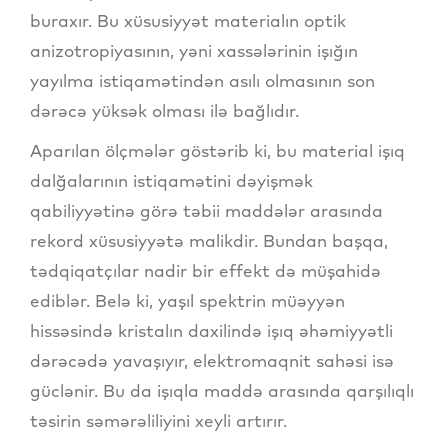
buraxır. Bu xüsusiyyət materialın optik
anizotropiyasının, yəni xassələrinin işığın
yayılma istiqamətindən asılı olmasının son
dərəcə yüksək olması ilə bağlıdır.
Aparılan ölçmələr göstərib ki, bu material işıq
dalğalarının istiqamətini dəyişmək
qabiliyyətinə görə təbii maddələr arasında
rekord xüsusiyyətə malikdir. Bundan başqa,
tədqiqatçılar nadir bir effekt də müşahidə
ediblər. Belə ki, yaşıl spektrin müəyyən
hissəsində kristalın daxilində işıq əhəmiyyətli
dərəcədə yavaşıyır, elektromaqnit sahəsi isə
güclənir. Bu da işıqla maddə arasında qarşılıqlı
təsirin səmərəliliyini xeyli artırır.