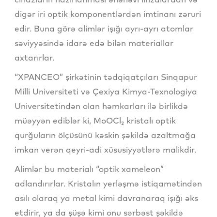
digər iri optik komponentlərdən imtinanı zəruri
edir. Buna görə alimlər işığı ayrı-ayrı atomlar
səviyyəsində idarə edə bilən materiallar
axtarırlar.
“XPANCEO” şirkətinin tədqiqatçıları Sinqapur
Milli Universiteti və Çexiya Kimya-Texnologiya
Universitetindən olan həmkarları ilə birlikdə
müəyyən ediblər ki, MoOCl₂ kristalı optik
qurğuların ölçüsünü kəskin şəkildə azaltmağa
imkan verən qeyri-adi xüsusiyyətlərə malikdir.
Alimlər bu materialı “optik xameleon”
adlandırırlar. Kristalın yerləşmə istiqamətindən
asılı olaraq ya metal kimi davranaraq işığı əks
etdirir, ya da şüşə kimi onu sərbəst şəkildə