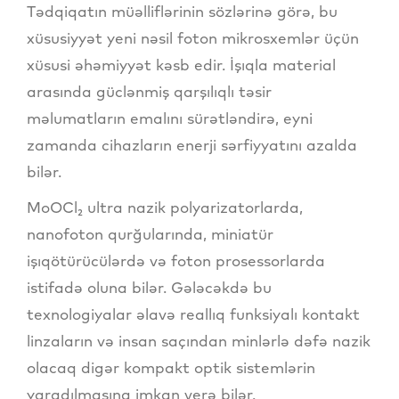
Tədqiqatın müəlliflərinin sözlərinə görə, bu
xüsusiyyət yeni nəsil foton mikrosxemlər üçün
xüsusi əhəmiyyət kəsb edir. İşıqla material
arasında güclənmiş qarşılıqlı təsir
məlumatların emalını sürətləndirə, eyni
zamanda cihazların enerji sərfiyyatını azalda
bilər.
MoOCl₂ ultra nazik polyarizatorlarda,
nanofoton qurğularında, miniatür
işıqötürücülərdə və foton prosessorlarda
istifadə oluna bilər. Gələcəkdə bu
texnologiyalar əlavə reallıq funksiyalı kontakt
linzaların və insan saçından minlərlə dəfə nazik
olacaq digər kompakt optik sistemlərin
yaradılmasına imkan verə bilər.