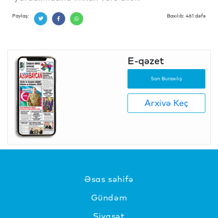
Paylaş:
Baxılıb: 461 dəfə
E-qəzet
Son Buraxılış
Arxivə Keç
Əsas səhifə
Gündəm
Siyasət