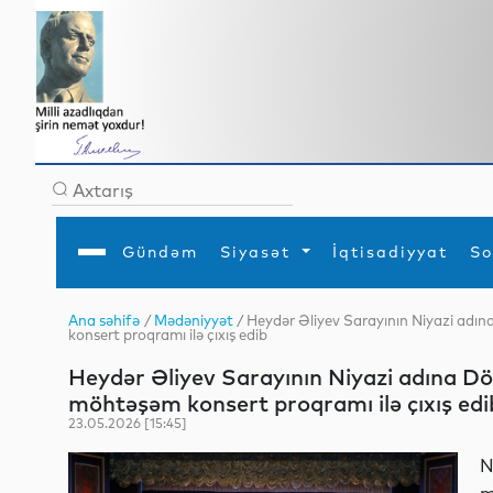
Gündəm
Siyasət
İqtisadiyyat
So
Ana səhifə
/
Mədəniyyət
/ Heydər Əliyev Sarayının Niyazi adı
konsert proqramı ilə çıxış edib
Ana səhifə
Ədəbiyyat
Siyasət
Sosial
Dün
Gündəm
MEDİA
Xarici siyasət
Turizm
Heydər Əliyev Sarayının Niyazi adına D
İqtisadiyyat
Daxili siyasət
Elm
möhtəşəm konsert proqramı ilə çıxış edi
YAP
Din
Analitika
Hadisə
23.05.2026 [15:45]
Mədəniyyət
Diaspor
Müsahibə
N