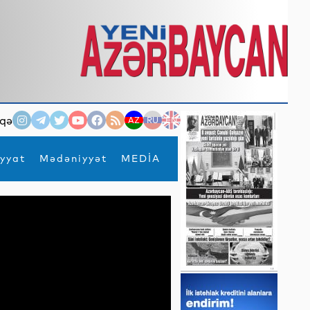
qə
AZ
RU
EN
yyat
Mədəniyyət
MEDİA
×