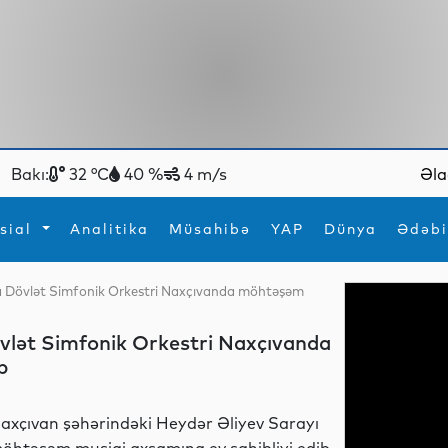
Bakı:
32 °C
40 %
4 m/s
Əla
sial
Analitika
Müsahibə
YAP
Dünya
Ədəbi
na Dövlət Simfonik Orkestri Naxçıvanda möhtəşəm
ya
İdman
Maraqlı
İdman
Yeni texnologiyalar
övlət Simfonik Orkestri Naxçıvanda
b
axçıvan şəhərindəki Heydər Əliyev Sarayı