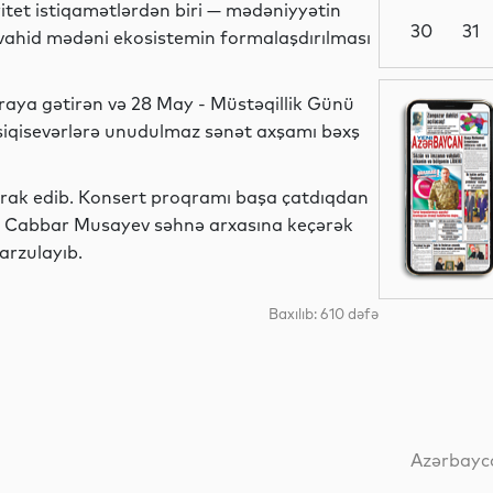
tet istiqamətlərdən biri — mədəniyyətin
30
31
ə vahid mədəni ekosistemin formalaşdırılması
Ədəbiyyat
araya gətirən və 28 May - Müstəqillik Günü
siqisevərlərə unudulmaz sənət axşamı bəxş
irak edib. Konsert proqramı başa çatdıqdan
Sosial
ri Cabbar Musayev səhnə arxasına keçərək
 arzulayıb.
Baxılıb: 610 dəfə
Sosial
Dünya
Azərbayca