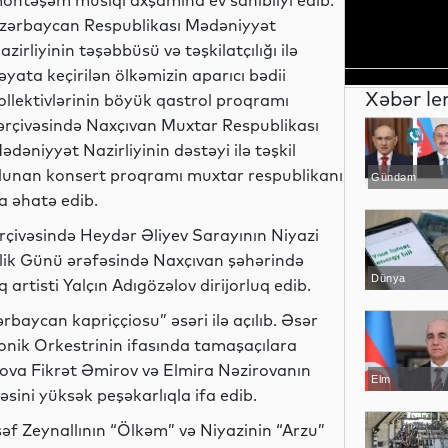
öhtəşəm musiqi axşamına ev sahibliyi edib.
zərbaycan Respublikası Mədəniyyət
azirliyinin təşəbbüsü və təşkilatçılığı ilə
əyata keçirilən ölkəmizin aparıcı bədii
Xəbər le
ollektivlərinin böyük qastrol proqramı
ərçivəsində Naxçıvan Muxtar Respublikası
ədəniyyət Nazirliyinin dəstəyi ilə təşkil
lunan konsert proqramı muxtar respublikanı
Gündəm
a əhatə edib.
çərçivəsində Heydər Əliyev Sarayının Niyazi
lik Günü ərəfəsində Naxçıvan şəhərində
Dünya
 artisti Yalçın Adıgözəlov dirijorluq edib.
baycan kapriççiosu” əsəri ilə açılıb. Əsər
onik Orkestrinin ifasında tamaşaçılara
ova Fikrət Əmirov və Elmira Nəzirovanın
Elm
sini yüksək peşəkarlıqla ifa edib.
əf Zeynallının “Ölkəm” və Niyazinin “Arzu”