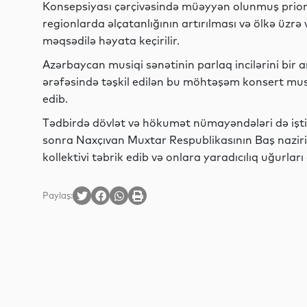
Konsepsiyası çərçivəsində müəyyən olunmuş priori
regionlarda əlçatanlığının artırılması və ölkə üzr
məqsədilə həyata keçirilir.
Azərbaycan musiqi sənətinin parlaq incilərini bir 
ərəfəsində təşkil edilən bu möhtəşəm konsert mu
edib.
Tədbirdə dövlət və hökumət nümayəndələri də işt
sonra Naxçıvan Muxtar Respublikasının Baş nazi
kollektivi təbrik edib və onlara yaradıcılıq uğurları
Paylaş: