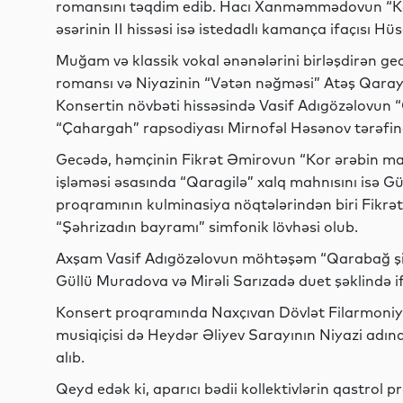
romansını təqdim edib. Hacı Xanməmmədovun “Ka
əsərinin II hissəsi isə istedadlı kamança ifaçısı Hü
Muğam və klassik vokal ənənələrini birləşdirən ge
romansı və Niyazinin “Vətən nəğməsi” Atəş Qaray
Konsertin növbəti hissəsində Vasif Adıgözəlovun 
“Çahargah” rapsodiyası Mirnofəl Həsənov tərəfində
Gecədə, həmçinin Fikrət Əmirovun “Kor ərəbin mahn
işləməsi əsasında “Qaragilə” xalq mahnısını isə 
proqramının kulminasiya nöqtələrindən biri Fikrə
“Şəhrizadın bayramı” simfonik lövhəsi olub.
Axşam Vasif Adıgözəlovun möhtəşəm “Qarabağ şikəs
Güllü Muradova və Mirəli Sarızadə duet şəklində if
Konsert proqramında Naxçıvan Dövlət Filarmoniya
musiqiçisi də Heydər Əliyev Sarayının Niyazi adına
alıb.
Qeyd edək ki, aparıcı bədii kollektivlərin qastro