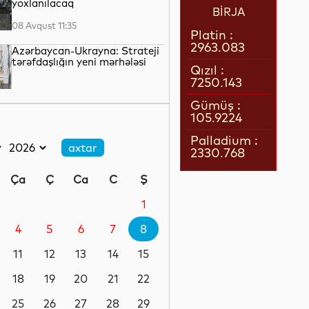
yoxlanılacaq
BİRJA
08 Avqust 11:35
Platin :
2963.083
Azərbaycan-Ukrayna: Strateji
tərəfdaşlığın yeni mərhələsi
Qızıl :
7250.143
08 Avqust 10:49
Gümüş :
105.9224
Süni intellekt: Genişlənən
fürsətlər, yoxsa artan
Palladium :
təhdidlər?
2330.768
08 Avqust 10:25
Ça
Ç
Ca
C
Ş
Körfəzdə yeni gərginlik
başlayır?
1
4
5
6
7
8
08 Avqust 09:55
11
12
13
14
15
Dünya liderliyi uğrunda
mübarizə
18
19
20
21
22
25
26
27
28
29
08 Avqust 09:32