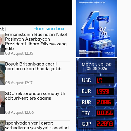
nti
Hamısına bax
Ermənistanın Baş naziri Nikol
Paşinyan Azərbaycan
Prezidenti İlham Əliyevə zəng
edib
08 Avqust 12:35
Böyük Britaniyada enerji
MƏZƏNNƏLƏR
borcları rekord həddə çatıb
08.08.2026
1.7
08 Avqust 12:17
1.9591
SDU rektorundan sumqayıtlı
abituriyentlərə çağırış
2.0816
08 Avqust 12:06
0.0356
İspaniyadan yeni qərar:
2.2873
sərhədlərdə şəxsiyyət sənədləri