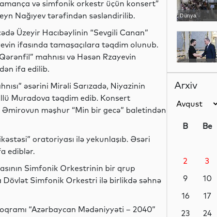
mança və simfonik orkestr üçün konsert”
seyn Nağıyev tərəfindən səsləndirilib.
Dünya
cədə Üzeyir Hacıbəylinin “Sevgili Canan”
evin ifasında tamaşaçılara təqdim olunub.
“Qərənfil” mahnısı və Həsən Rzayevin
Siyasət
n ifa edilib.
Arxiv
ısı” əsərini Mirəli Sarızadə, Niyazinin
Güllü Muradova təqdim edib. Konsert
t Əmirovun məşhur “Min bir gecə” baletindən
Yeni
texnologiyalar
B
Be
təsi” oratoriyası ilə yekunlaşıb. Əsəri
a ediblər.
2
3
Analitik
sının Simfonik Orkestrinin bir qrup
9
10
 Dövlət Simfonik Orkestri ilə birlikdə səhnə
16
17
l proqramı “Azərbaycan Mədəniyyəti – 2040”
Analitik
23
24