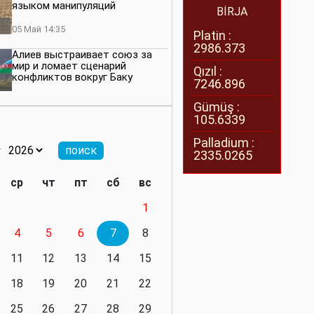
языком манипуляций
BİRJA
05 Май 14:35
Platin :
2986.373
Алиев выстраивает союз за
мир и ломает сценарий
Qızıl :
конфликтов вокруг Баку
7246.896
27 Апрель 14:07
Gümüş :
105.6339
Баку меняет правила. Страны
Южного Кавказа усиливают
Palladium :
значимость региона
2335.0265
08 Апрель 14:28
ср
чт
пт
сб
вс
Глобальная игра сил:
1
нейтралитета больше не будет
4
5
6
7
8
11 Март 16:36
11
12
13
14
15
Видимо, действительно
президенту приходится все
18
19
20
21
22
делать самому
25
26
27
28
29