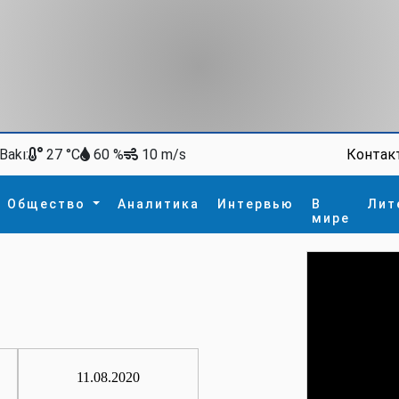
Bakı:
Контак
27 °C
60 %
10 m/s
Общество
Аналитика
Интервью
В
Лит
мире
ство
В мире
Спорт
Интересное
зм
İdman
Новые технологии
а
гия
сшествие
пора
11.08.2020