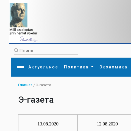
Актуальное
Политика
Экономика
Главная
/ Э-газета
Главная
Литература
Политика
Обще
Актуальное
МЕДИА
Внешняя политика
Тури
Э-газета
Экономика
Внутренняя политика
Наук
Аналитика
Рели
Культура
Прои
Интервью
Диас
13.08.2020
12.08.2020