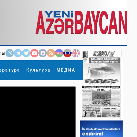
ты
AZ
RU
EN
ература
Культура
МЕДИА
×