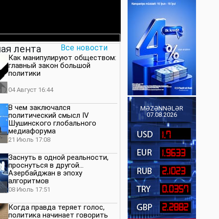
ая лента
Все новости
Как манипулируют обществом:
главный закон большой
политики
04 Август 16:44
В чем заключался
MƏZƏNNƏLƏR
политический смысл IV
07.08.2026
Шушинского глобального
медиафорума
1.7
21 Июль 17:08
1.9633
Заснуть в одной реальности,
проснуться в другой…
2.1023
Азербайджан в эпоху
алгоритмов
0.0357
08 Июль 17:51
2.2882
Когда правда теряет голос,
политика начинает говорить