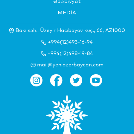
Ədəbiyyat
MEDİA
Bakı şəh., Üzeyir Hacıbəyov küç., 66, AZ1000
+994(12)493-16-94
+994(12)498-19-84
mail@yeniazerbaycan.com