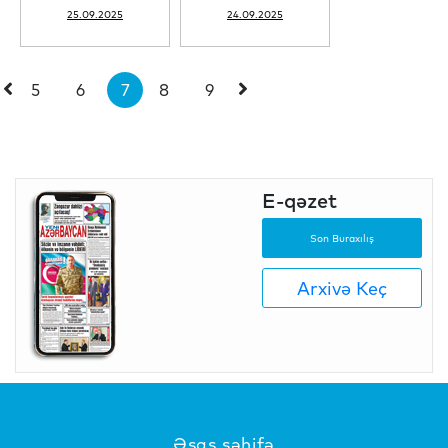
25.09.2025
24.09.2025
5
6
7
8
9
E-qəzet
Son Buraxılış
Arxivə Keç
Əsas səhifə