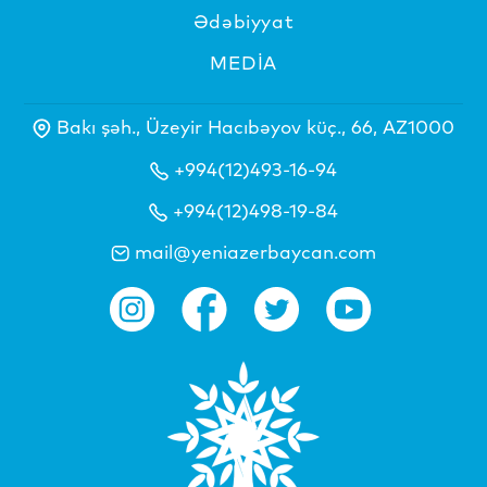
Ədəbiyyat
MEDİA
Bakı şəh., Üzeyir Hacıbəyov küç., 66, AZ1000
+994(12)493-16-94
+994(12)498-19-84
mail@yeniazerbaycan.com