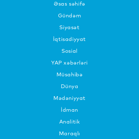
Əsas səhifə
Gündəm
Siyasət
İqtisadiyyat
Sosial
YAP xəbərləri
Müsahibə
Dünya
Mədəniyyat
İdman
Analitik
Maraqlı