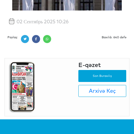
02 Сентябрь 2025 10:26
Paylaş:
Baxılıb: 640 dəfə
E-qəzet
Son Buraxılış
Arxivə Keç