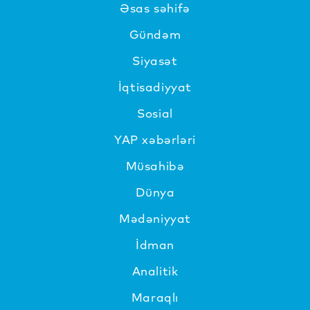
Əsas səhifə
Gündəm
Siyasət
İqtisadiyyat
Sosial
YAP xəbərləri
Müsahibə
Dünya
Mədəniyyat
İdman
Analitik
Maraqlı