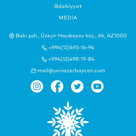
Ədəbiyyat
MEDİA
Bakı şəh., Üzeyir Hacıbəyov küç., 66, AZ1000
+994(12)493-16-94
+994(12)498-19-84
mail@yeniazerbaycan.com