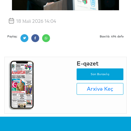
18 Май 2026 14:04
Paylaş:
Baxılıb: 494 dəfə
E-qəzet
Son Buraxılış
Arxivə Keç