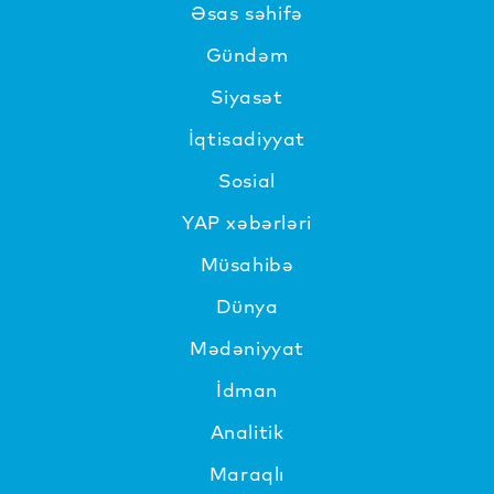
Əsas səhifə
Gündəm
Siyasət
İqtisadiyyat
Sosial
YAP xəbərləri
Müsahibə
Dünya
Mədəniyyat
İdman
Analitik
Maraqlı