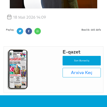
18 Май 2026 14:09
Paylaş:
Baxılıb: 465 dəfə
E-qəzet
Son Buraxılış
Arxivə Keç