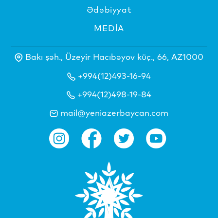
Ədəbiyyat
MEDİA
Bakı şəh., Üzeyir Hacıbəyov küç., 66, AZ1000
+994(12)493-16-94
+994(12)498-19-84
mail@yeniazerbaycan.com