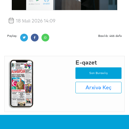
18 Май 2026 14:09
Paylaş:
Baxılıb: 466 dəfə
E-qəzet
Son Buraxılış
Arxivə Keç