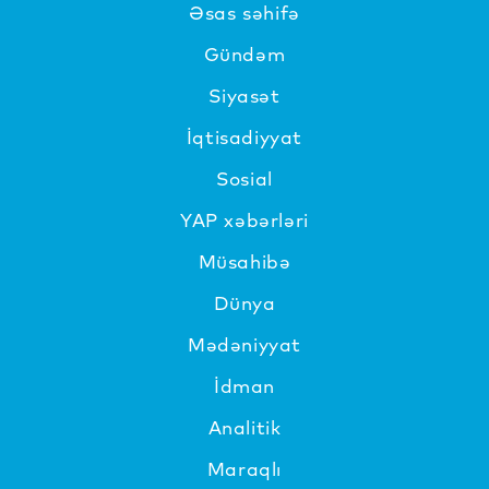
Əsas səhifə
Gündəm
Siyasət
İqtisadiyyat
Sosial
YAP xəbərləri
Müsahibə
Dünya
Mədəniyyat
İdman
Analitik
Maraqlı