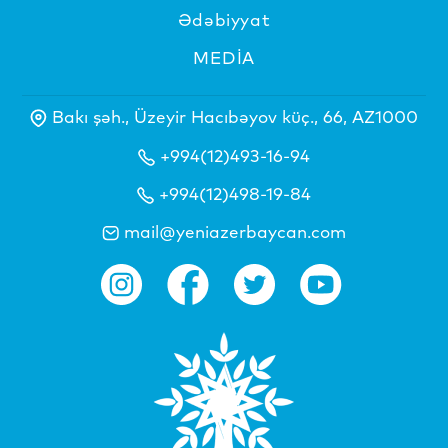
Ədəbiyyat
MEDİA
Bakı şəh., Üzeyir Hacıbəyov küç., 66, AZ1000
+994(12)493-16-94
+994(12)498-19-84
mail@yeniazerbaycan.com