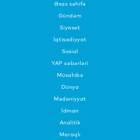
Əsas səhifə
Gündəm
Siyasət
İqtisadiyyat
Sosial
YAP xəbərləri
Müsahibə
Dünya
Mədəniyyat
İdman
Analitik
Maraqlı