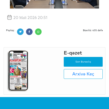
20 Май 2026 20:51
Paylaş:
Baxılıb: 435 dəfə
E-qəzet
Son Buraxılış
Arxivə Keç