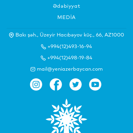
Ədəbiyyat
MEDİA
Bakı şəh., Üzeyir Hacıbəyov küç., 66, AZ1000
+994(12)493-16-94
+994(12)498-19-84
mail@yeniazerbaycan.com