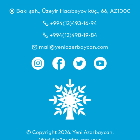
Bakı şəh., Üzeyir Hacıbəyov küç., 66, AZ1000
+994(12)493-16-94
+994(12)498-19-84
mail@yeniazerbaycan.com
© Copyright 2026.
Yeni Azərbaycan
.
Müəllif hüquqları qorunur.