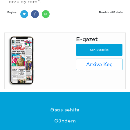
arzulayıram".
Paylaş:
Baxılıb: 482 dəfə
E-qəzet
Son Buraxılış
Arxivə Keç
Əsas səhifə
Gündəm