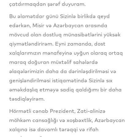
çatdırmaqdan şərəf duyuram.
Bu əlamətdar günü Sizinlə birlikdə qeyd
edərkən, Misir və Azərbaycan arasında
mövcud olan dostluq münasibətlərini yüksək
qiymətləndirirəm. Eyni zamanda, dost
xalqlarımızın mənafeyinə uyğun olaraq ortaq
maraq doğuran müxtəlif sahələrdə
əlaqələrimizin daha da dərinləşdirilməsi və
genişləndirilməsi istiqamətində Sizinlə sıx
əməkdaşlıq etməyə sadiq qaldığımı bir daha
təsdiqləyirəm.
Hörmətli cənab Prezident, Zati-alinizə
möhkəm cansağlığı və xoşbəxtlik, Azərbaycan
xalqına isə davamlı tərəqqi və rifah