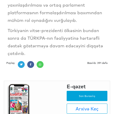
yaxınlaşdırılması və ortaq parlament
platformasının formalaşdırılması baxımından
mühüm rol oynadığını vurğulayıb.
Türkiyənin vitse-prezidenti ölkəsinin bundan
sonra da TÜRKPA-nın fəaliyyətinə hərtərəfli
dəstək göstərməyə davam edəcəyini diqqətə
çatdırıb.
Paylaş:
Baxılıb: 391 dəfə
E-qəzet
Son Buraxılış
Arxivə Keç