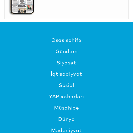
Əsas səhifə
Gündəm
Siyasət
İqtisadiyyat
Sosial
YAP xəbərləri
Müsahibə
Dünya
Mədəniyyat