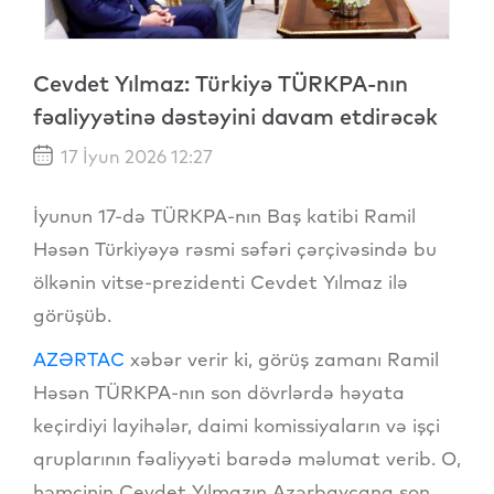
Cevdet Yılmaz: Türkiyə TÜRKPA-nın
fəaliyyətinə dəstəyini davam etdirəcək
17 İyun 2026 12:27
İyunun 17-də TÜRKPA-nın Baş katibi Ramil
Həsən Türkiyəyə rəsmi səfəri çərçivəsində bu
ölkənin vitse-prezidenti Cevdet Yılmaz ilə
görüşüb.
AZƏRTAC
xəbər verir ki, görüş zamanı Ramil
Həsən TÜRKPA-nın son dövrlərdə həyata
keçirdiyi layihələr, daimi komissiyaların və işçi
qruplarının fəaliyyəti barədə məlumat verib. O,
həmçinin Cevdet Yılmazın Azərbaycana son