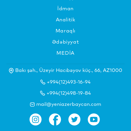
İdman
Analitik
Maraqlı
Ədəbiyyat
MEDİA
Bakı şəh., Üzeyir Hacıbəyov küç., 66, AZ1000
+994(12)493-16-94
+994(12)498-19-84
mail@yeniazerbaycan.com