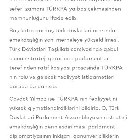
səfəri zamanı TÜRKPA-ya baş çəkməsindən
məmnunluğunu ifadə edib.
Baş katib qardaş türk dövlətləri arasında
əməkdaşlığın yeni mərhələyə yüksəldilməsi,
Türk Dövlətləri Təşkilatı çərçivəsində qəbul
olunan strateji qərarların parlamentlər
tərəfindən ratifikasiyası prosesində TÜRKPA-
nın rolu və gələcək fəaliyyət istiqamətləri
barədə də danışıb.
Cevdet Yılmaz isə TÜRKPA-nın fəaliyyətini
yüksək qiymətləndirdiklərini bildirib. O, Türk
Dövlətləri Parlament Assambleyasının strateji
əməkdaşlığın dərinləşdirilməsi, parlament
diplomatiyasının inkişafı, qanunvericiliklərin