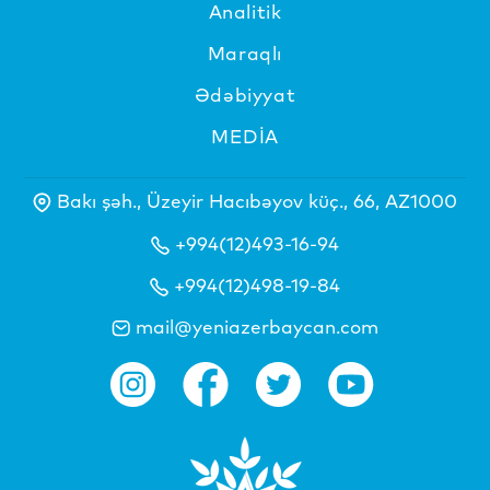
Analitik
Maraqlı
Ədəbiyyat
MEDİA
Bakı şəh., Üzeyir Hacıbəyov küç., 66, AZ1000
+994(12)493-16-94
+994(12)498-19-84
mail@yeniazerbaycan.com