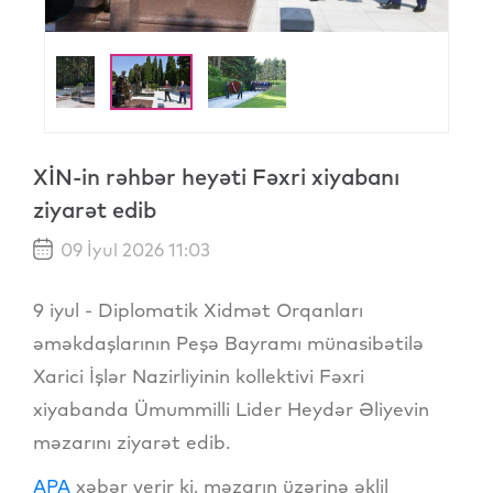
XİN-in rəhbər heyəti Fəxri xiyabanı
ziyarət edib
09 İyul 2026 11:03
9 iyul - Diplomatik Xidmət Orqanları
əməkdaşlarının Peşə Bayramı münasibətilə
Xarici İşlər Nazirliyinin kollektivi Fəxri
xiyabanda Ümummilli Lider Heydər Əliyevin
məzarını ziyarət edib.
APA
xəbər verir ki, məzarın üzərinə əklil