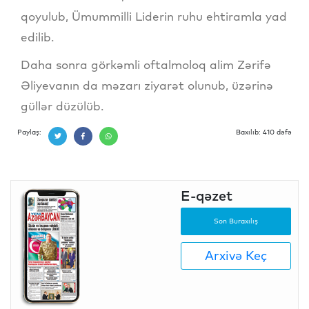
qoyulub, Ümummilli Liderin ruhu ehtiramla yad
edilib.
Daha sonra görkəmli oftalmoloq alim Zərifə
Əliyevanın da məzarı ziyarət olunub, üzərinə
güllər düzülüb.
Paylaş:
Baxılıb: 410 dəfə
E-qəzet
Son Buraxılış
Arxivə Keç