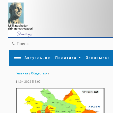
Актуальное
Политика
Экономика
Главная
/
Общество
/
Главная
Литература
Политика
Обще
11.04.2026 [18:07]
Актуальное
МЕДИА
Внешняя политика
Тури
Экономика
Внутренняя политика
Наук
Аналитика
Рели
Культура
Прои
Интервью
Диас