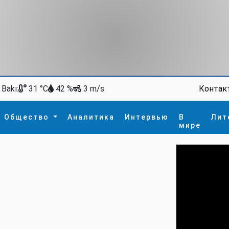
Bakı:
Контак
31 °C
42 %
3 m/s
Общество
Аналитика
Интервью
В
Лит
мире
ство
В мире
Спорт
Интересное
зм
İdman
Новые технологии
а
гия
сшествие
пора