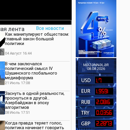
ая лента
Все новости
Как манипулируют обществом:
главный закон большой
политики
04 Август 16:44
В чем заключался
MƏZƏNNƏLƏR
политический смысл IV
08.08.2026
Шушинского глобального
медиафорума
1.7
21 Июль 17:08
1.9591
Заснуть в одной реальности,
проснуться в другой…
2.0816
Азербайджан в эпоху
алгоритмов
0.0356
08 Июль 17:51
Когда правда теряет голос,
2.2873
политика начинает говорить