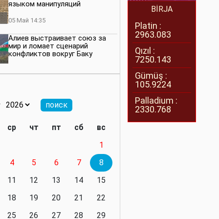
языком манипуляций
BİRJA
05 Май 14:35
Platin :
2963.083
Алиев выстраивает союз за
мир и ломает сценарий
Qızıl :
конфликтов вокруг Баку
7250.143
27 Апрель 14:07
Gümüş :
105.9224
Баку меняет правила. Страны
Южного Кавказа усиливают
Palladium :
значимость региона
2330.768
08 Апрель 14:28
ср
чт
пт
сб
вс
Глобальная игра сил:
1
нейтралитета больше не будет
4
5
6
7
8
11 Март 16:36
11
12
13
14
15
Видимо, действительно
президенту приходится все
18
19
20
21
22
делать самому
25
26
27
28
29