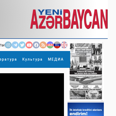
ты
AZ
RU
EN
ература
Культура
МЕДИА
×