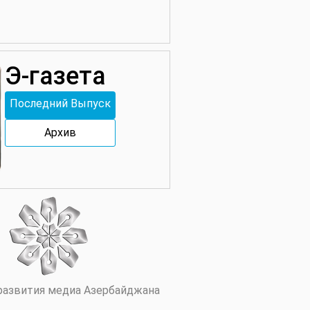
13 Февраль 12:45
Информационная ловушка: как
нас приучили не думать
Э-газета
09 Февраль 17:28
Информационный вампир: как
Последний Выпуск
интернет пожирает сознание
человека
Архив
27 Январь 18:08
Победа без популизма: новая
политическая реальность
Азербайджана
14 Январь 15:44
Год стратегических решений:
как Азербайджан закрепил
статус победителя
05 Январь 12:52
развития медиа Азербайджана
Акция, которая всегда будет