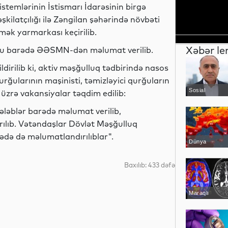
istemlərinin İstismarı İdarəsinin birgə
əşkilatçılığı ilə Zəngilan şəhərində növbəti
mək yarmarkası keçirilib.
Xəbər le
u barədə ƏƏSMN-dən məlumat verilib.
ildirilib ki, aktiv məşğulluq tədbirində nasos
urğularının maşinisti, təmizləyici qurğuların
Sosial
i üzrə vakansiyalar təqdim edilib:
tələblər barədə məlumat verilib,
ılıb. Vətəndaşlar Dövlət Məşğulluq
ədə də məlumatlandırılıblar".
Dünya
Baxılıb: 433 dəfə
Maraqlı