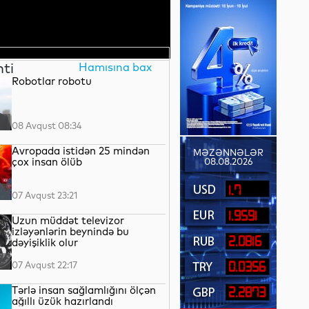
nti
Hamısına bax
Robotlar robotu
08 Avqust 08:34
Avropada istidən 25 mindən
MƏZƏNNƏLƏR
çox insan ölüb
08.08.2026
1.7
07 Avqust 23:21
1.9591
Uzun müddət televizor
izləyənlərin beynində bu
2.0816
dəyişiklik olur
07 Avqust 22:17
0.0356
Tərlə insan sağlamlığını ölçən
2.2873
ağıllı üzük hazırlandı