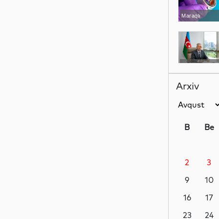
Maraqlı
Analitik
Arxiv
Siyasət
B
Be
2
3
Siyasət
9
10
16
17
Siyasət
23
24