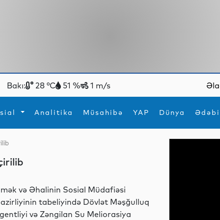
Bakı:
28 °C
51 %
1 m/s
Əla
sial
Analitika
Müsahibə
YAP
Dünya
Ədəbi
lib
ya
İdman
Maraqlı
rilib
İdman
Yeni texnologiyalar
mək və Əhalinin Sosial Müdafiəsi
azirliyinin tabeliyində Dövlət Məşğulluq
gentliyi və Zəngilan Su Meliorasiya