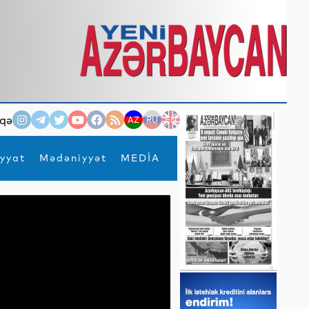
qə
AZ
RU
EN
yyat
Mədəniyyət
MEDİA
×