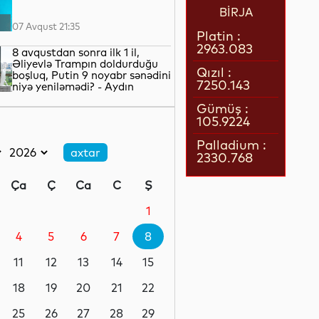
BİRJA
07 Avqust 21:35
Platin :
2963.083
8 avqustdan sonra ilk 1 il,
Əliyevlə Trampın doldurduğu
Qızıl :
boşluq, Putin 9 noyabr sənədini
7250.143
niyə yeniləmədi? - Aydın
QULİYEV yazır...
07 Avqust 21:02
Gümüş :
105.9224
8 Avqust: Cənubi Qafqazın
yeni tarixinin yazıldığı gün
Palladium :
2330.768
07 Avqust 21:00
Ça
Ç
Ca
C
Ş
Azərbaycan–ABŞ tərəfdaşlığı:
Yeni geosiyasi dövrün əsas
1
konturları
4
5
6
7
8
07 Avqust 20:57
11
12
13
14
15
1 il öncə İlham Əliyevin Ağ
Evdə dediklərindən sonra
18
19
20
21
22
Paşinyan niyə üzr istəmişdi?
25
26
27
28
29
07 Avqust 20:41