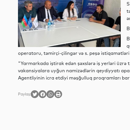
S
t
ə
B
B
q
operatoru, təmirçi-çilingər və s. peşə istiqamətlər
"Yarmarkada iştirak edən şəxslərə iş yerləri üzrə 
vakansiyalara uyğun namizədlərin qeydiyyatı apar
Agentliyinin icra etdiyi məşğulluq proqramları bar
Paylaş: