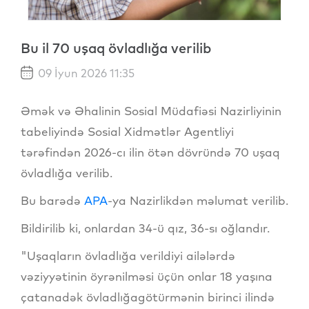
Bu il 70 uşaq övladlığa verilib
09 İyun 2026 11:35
Əmək və Əhalinin Sosial Müdafiəsi Nazirliyinin
tabeliyində Sosial Xidmətlər Agentliyi
tərəfindən 2026-cı ilin ötən dövründə 70 uşaq
övladlığa verilib.
Bu barədə
APA
-ya Nazirlikdən məlumat verilib.
Bildirilib ki, onlardan 34-ü qız, 36-sı oğlandır.
"Uşaqların övladlığa verildiyi ailələrdə
vəziyyətinin öyrənilməsi üçün onlar 18 yaşına
çatanadək övladlığagötürmənin birinci ilində