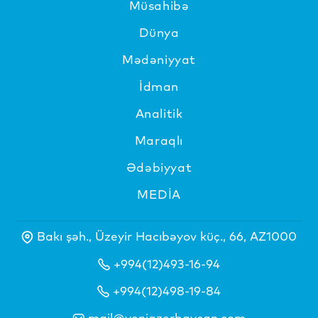
Müsahibə
Dünya
Mədəniyyat
İdman
Analitik
Maraqlı
Ədəbiyyat
MEDİA
Bakı şəh., Üzeyir Hacıbəyov küç., 66, AZ1000
+994(12)493-16-94
+994(12)498-19-84
mail@yeniazerbaycan.com