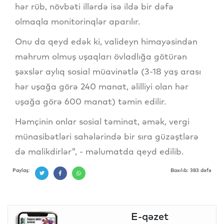
hər rüb, növbəti illərdə isə ildə bir dəfə
olmaqla monitorinqlər aparılır.
Onu da qeyd edək ki, valideyn himayəsindən
məhrum olmuş uşaqları övladlığa götürən
şəxslər aylıq sosial müavinətlə (3-18 yaş arası
hər uşağa görə 240 manat, əlilliyi olan hər
uşağa görə 600 manat) təmin edilir.
Həmçinin onlar sosial təminat, əmək, vergi
münasibətləri sahələrində bir sıra güzəştlərə
də malikdirlər", - məlumatda qeyd edilib.
Paylaş:
Baxılıb: 383 dəfə
E-qəzet