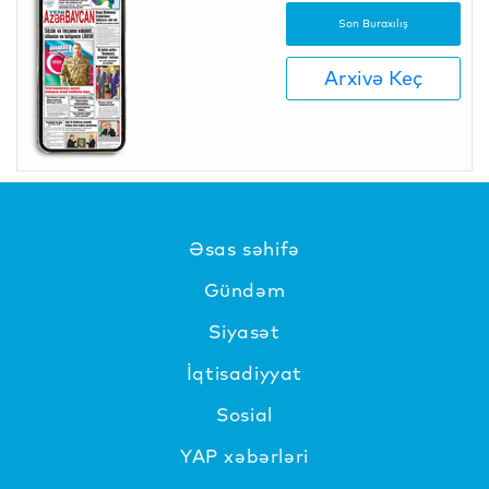
Son Buraxılış
Arxivə Keç
Əsas səhifə
Gündəm
Siyasət
İqtisadiyyat
Sosial
YAP xəbərləri