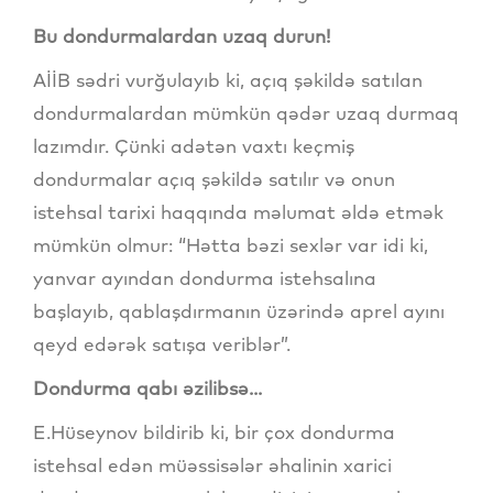
Bu dondurmalardan uzaq durun!
AİİB sədri vurğulayıb ki, açıq şəkildə satılan
dondurmalardan mümkün qədər uzaq durmaq
lazımdır. Çünki adətən vaxtı keçmiş
dondurmalar açıq şəkildə satılır və onun
istehsal tarixi haqqında məlumat əldə etmək
mümkün olmur: “Hətta bəzi sexlər var idi ki,
yanvar ayından dondurma istehsalına
başlayıb, qablaşdırmanın üzərində aprel ayını
qeyd edərək satışa veriblər”.
Dondurma qabı əzilibsə...
E.Hüseynov bildirib ki, bir çox dondurma
istehsal edən müəssisələr əhalinin xarici