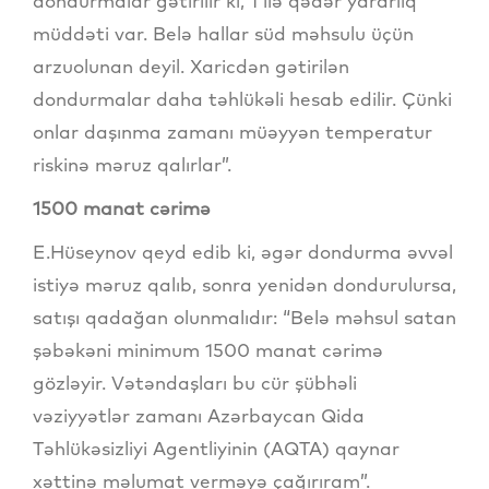
dondurmalar gətirilir ki, 1 ilə qədər yararlıq
müddəti var. Belə hallar süd məhsulu üçün
arzuolunan deyil. Xaricdən gətirilən
dondurmalar daha təhlükəli hesab edilir. Çünki
onlar daşınma zamanı müəyyən temperatur
riskinə məruz qalırlar”.
1500 manat cərimə
E.Hüseynov qeyd edib ki, əgər dondurma əvvəl
istiyə məruz qalıb, sonra yenidən dondurulursa,
satışı qadağan olunmalıdır: “Belə məhsul satan
şəbəkəni minimum 1500 manat cərimə
gözləyir. Vətəndaşları bu cür şübhəli
vəziyyətlər zamanı Azərbaycan Qida
Təhlükəsizliyi Agentliyinin (AQTA) qaynar
xəttinə məlumat verməyə çağırıram”.