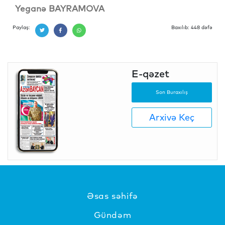
Yeganə BAYRAMOVA
Paylaş:
Baxılıb: 448 dəfə
E-qəzet
Son Buraxılış
Arxivə Keç
Əsas səhifə
Gündəm