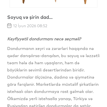
Soyuq və şirin dad...
12 İyun 2026 08:52
Keyfiyyətli dondurmanı necə seçməli?
Dondurmanın xeyri və zərərləri haqqında nə
qədər danışılırsa-danışılsın, bu soyuq və ləzzətli
təam hələ də həm uşaqların, həm də
böyüklərin sevimli desertlərindən biridir.
Dondurmalar ölçüsünə, dadına və qiymətinə
görə fərqlənir. Marketlərdə müxtəlif şirkətlərin
istehsalı olan dondurmaya rast gəlmək olar.
Ölkəmizdə yerli istehsalla yanaşı, Türkiyə və
Rusiyadan gətirilən dondurmalar da satılır.