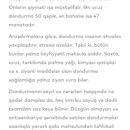
Onların qiyməti isə müxtəlifdir. Ən ucuz
dondurma 50 qəpik, ən bahalısı isə 47
manatadır.
Araşdırmalara görə, dondurma insanın əhvalını
yaxşılaşdırır, stressi azaldır. Təbii ki, bütün
bunlar yalnız keyfiyyətli məhsula aiddir. Saxta,
ucuz, tərkibində palma yağı, kimyəvi qatqılar
və s. ziyanlı maddələr olan dondurma
sağlamlığa yalnız ziyan vura bilər.
Dondurmanın xeyri və zərərləri haqqında nə
qədər danışılsa da, heç kim bu soyuq və dadlı
təamdan vaz keçə bilmir. Düzgün olmayan və
antisanitariya şəraitində satılan dondurmalar
asanlıqla yararlı qida məhsulundan təhlükəli