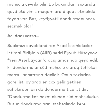
məhsula çevrilə bilir. Bu baxımdan, yuxarıda
qeyd etdiyimiz məqamlara diqqət etməkdə
fayda var. Bəs, keyfiyyətli dondurmanı necə
seçmək olar?
Acı dadı varsa...
Sualımızı cavablandıran Azad İstehlakçılar
İctimai Birliyinin (AİİB) sədri Eyyub Hüseynov
“Yeni Azərbaycan”a açıqlamasında qeyd edib
ki, dondurmalar süd məhsulu olaraq təhlükəli
məhsullar sırasına daxildir. Onun sözlərinə
görə, isti aylarda ən çox gəlir gətirən
sahələrdən biri də dondurma ticarətidir:
“Dondurma tez həzm olunan süd məhsuludur.
Bütün dondurmaların istehsalında kərə