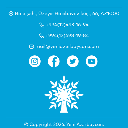
Bakı şəh., Üzeyir Hacıbəyov küç., 66, AZ1000
+994(12)493-16-94
+994(12)498-19-84
mail@yeniazerbaycan.com
© Copyright 2026.
Yeni Azərbaycan
.