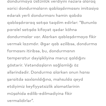
dondurmaya üstünlük verdiyini nəzərə alaraq
xarici dondurmaların qablaşdırmasını imitasiya
edərək yerli dondurmanı həmin qabda
qablaşdıraraq satışa təqdim edirlər: “Bununla
paralel satışda kifayət qədər köhnə
dondurmalar var. Alarkən qablaşdırmaya fikir
vermək lazımdır. Əgər qab əzilibsə, dondurma
formasını itiribsə, bu, dondurmanın
temperatur dəyişikliyinə məruz qaldığını
göstərir. Vətəndaşların sağlamlığı öz
əllərindədir. Dondurma alarkən onun hansı
şəraitdə saxlanıldığına, məhsulda qeyd
etdiyimiz keyfiyyətsizlik əlamətlərinin
müşahidə edilib-edilmədiyinə fikir
verməlidirlər”.