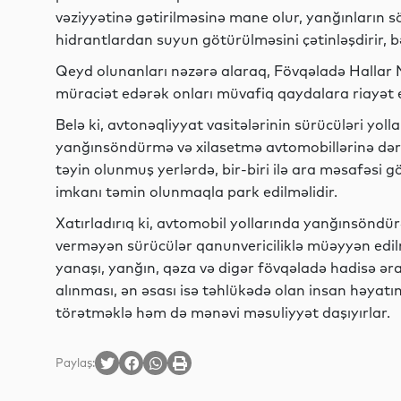
vəziyyətinə gətirilməsinə mane olur, yanğınların 
hidrantlardan suyun götürülməsini çətinləşdirir, 
Qeyd olunanları nəzərə alaraq, Fövqəladə Hallar Na
müraciət edərək onları müvafiq qaydalara riayət 
Belə ki, avtonəqliyyat vasitələrinin sürücüləri yoll
yanğınsöndürmə və xilasetmə avtomobillərinə dərh
təyin olunmuş yerlərdə, bir-biri ilə ara məsafəsi g
imkanı təmin olunmaqla park edilməlidir.
Xatırladırıq ki, avtomobil yollarında yanğınsöndür
verməyən sürücülər qanunvericiliklə müəyyən edi
yanaşı, yanğın, qəza və digər fövqəladə hadisə əra
alınması, ən əsası isə təhlükədə olan insan həyatının
törətməklə həm də mənəvi məsuliyyət daşıyırlar.
Paylaş: