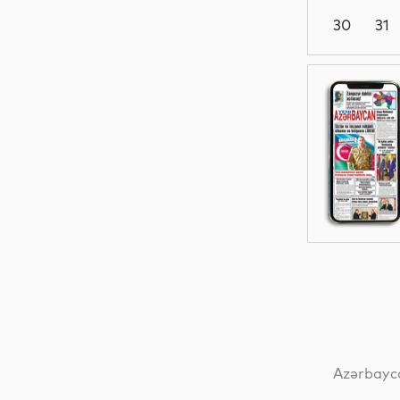
30
31
Hadisə
İdman
Hadisə
Dünya
Azərbayca