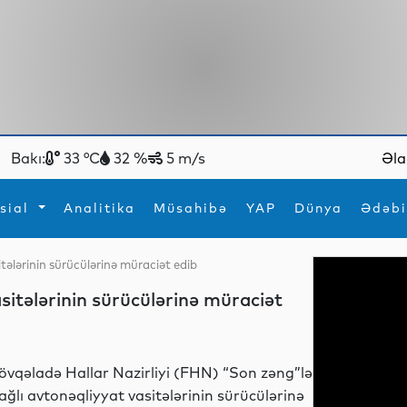
Bakı:
33 °C
32 %
5 m/s
Əla
sial
Analitika
Müsahibə
YAP
Dünya
Ədəbi
tələrinin sürücülərinə müraciət edib
ya
İdman
Maraqlı
sitələrinin sürücülərinə müraciət
İdman
Yeni texnologiyalar
övqəladə Hallar Nazirliyi (FHN) “Son zəng”lə
ağlı avtonəqliyyat vasitələrinin sürücülərinə