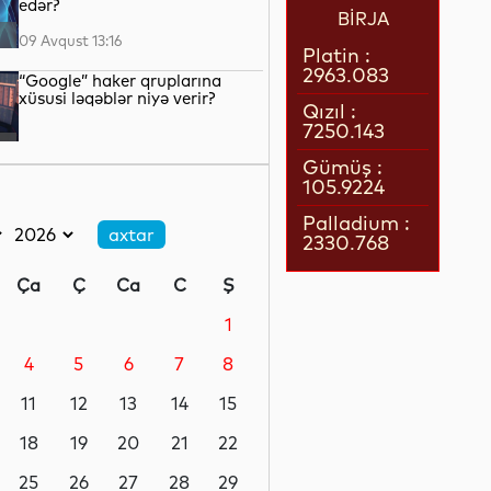
edər?
BİRJA
09 Avqust 13:16
Platin :
2963.083
“Google” haker qruplarına
xüsusi ləqəblər niyə verir?
Qızıl :
7250.143
09 Avqust 12:34
Gümüş :
105.9224
Nigerdə sərnişin avtobuslarının
toqquşması nəticəsində 22
Palladium :
nəfər ölüb
2330.768
09 Avqust 12:19
Ça
Ç
Ca
C
Ş
Goranboyda evdən 18 yaşlı
gənc qızın meyiti tapılıb
1
4
5
6
7
8
09 Avqust 11:52
11
12
13
14
15
Siciliya sahillərində Roma
imperiyasına aid batmış gəmi
18
19
20
21
22
tapılıb
25
26
27
28
29
09 Avqust 11:30