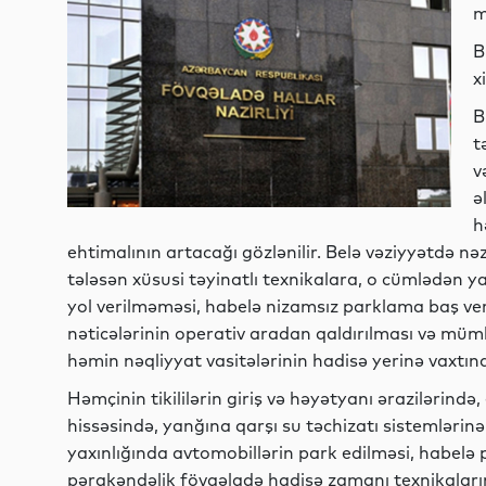
m
B
x
B
t
v
ə
h
ehtimalının artacağı gözlənilir. Belə vəziyyətdə nə
tələsən xüsusi təyinatlı texnikalara, o cümlədən
yol verilməməsi, habelə nizamsız parklama baş ver
nəticələrinin operativ aradan qaldırılması və mü
həmin nəqliyyat vasitələrinin hadisə yerinə vaxtın
Həmçinin tikililərin giriş və həyətyanı ərazilərində
hissəsində, yanğına qarşı su təchizatı sistemlərinə
yaxınlığında avtomobillərin park edilməsi, habelə 
pərakəndəlik fövqəladə hadisə zamanı texnikaları