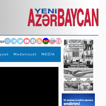
qə
AZ
RU
EN
yyat
Mədəniyyət
MEDİA
×