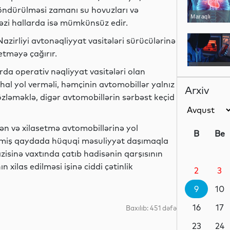
söndürülməsi zamanı su hovuzları və
Maraqlı
bəzi hallarda isə mümkünsüz edir.
zirliyi avtonəqliyyat vasitələri sürücülərinə
etməyə çağırır.
Yeni
arda operativ nəqliyyat vasitələri olan
texnologiyalar
al yol verməli, həmçinin avtomobillər yalnız
Arxiv
özləməklə, digər avtomobillərin sərbəst keçid
Dünya
ən və xilasetmə avtomobillərinə yol
B
Be
lmiş qaydada hüquqi məsuliyyət daşımaqla
zisinə vaxtında çatıb hadisənin qarşısının
 xilas edilməsi işinə ciddi çətinlik
2
3
Hadisə
9
10
16
17
Baxılıb: 451 dəfə
Dünya
23
24