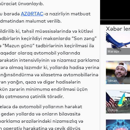
üraciət ünvanlayıb.
u barədə
AZƏRTAC
-a nazirliyin mətbuat
idmətindən məlumat verilib.
Xəbər le
ildirilib ki, təhsil müəssisələrində və kütləvi
ədbirlərin keçirildiyi məkanlarda “Son zəng”
ə “Məzun günü” tədbirlərinin keçirilməsi ilə
Maraqlı
laqədar olaraq avtomobil yollarında
ərəkətin intensivliyinin və nizamsız parklama
zərə almaq lazımdır ki, yollarda hadisə yerinə
 yanğınsöndürmə və xilasetmə avtomobillərinə
ən yanğın, qəza və digər hadisələrin
İdman
mkün zərərin minimuma endirilməsi üçün
da çatmasına çətinlik törədir.
, eləcə də avtomobil yollarının hərəkət
Dünya
 gedən yollarda və onların bilavasitə
parklama ərazilərindəki nizamsızlıq və
n operativ hərəkətinə və çevik döyüş