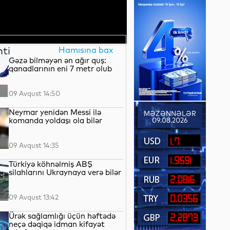
nti
Hamısına bax
Gəzə bilməyən ən ağır quş:
qanadlarının eni 7 metr olub
09 Avqust 14:50
Neymar yenidən Messi ilə
MƏZƏNNƏLƏR
komanda yoldaşı ola bilər
09.08.2026
1.7
09 Avqust 14:35
1.9591
Türkiyə köhnəlmiş ABŞ
silahlarını Ukraynaya verə bilər
2.0816
09 Avqust 13:42
0.0356
Ürək sağlamlığı üçün həftədə
2.2873
neçə dəqiqə idman kifayət