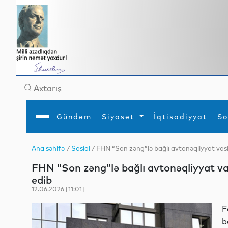
Gündəm
Siyasət
İqtisadiyyat
So
Ana səhifə
/
Sosial
/ FHN “Son zəng”lə bağlı avtonəqliyyat vasi
Ana səhifə
Ədəbiyyat
Siyasət
Sosial
Dün
FHN “Son zəng”lə bağlı avtonəqliyyat va
Gündəm
MEDİA
Xarici siyasət
Turizm
İqtisadiyyat
Daxili siyasət
Elm
edib
YAP
Din
12.06.2026 [11:01]
Analitika
Hadisə
Mədəniyyət
Diaspor
F
Müsahibə
b