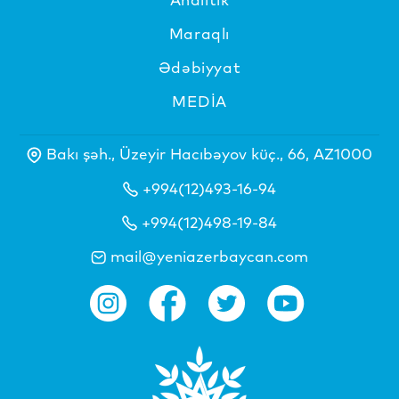
Maraqlı
Ədəbiyyat
MEDİA
Bakı şəh., Üzeyir Hacıbəyov küç., 66, AZ1000
+994(12)493-16-94
+994(12)498-19-84
mail@yeniazerbaycan.com