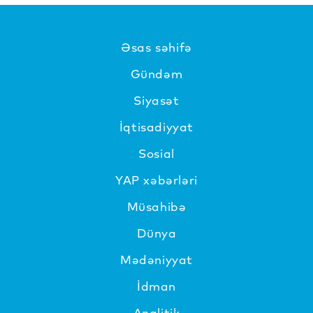
Əsas səhifə
Gündəm
Siyasət
İqtisadiyyat
Sosial
YAP xəbərləri
Müsahibə
Dünya
Mədəniyyat
İdman
Analitik