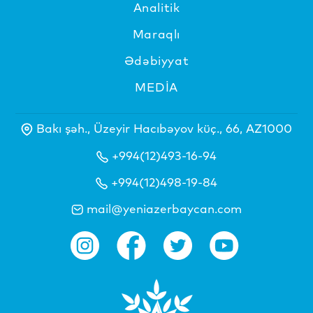
Analitik
Maraqlı
Ədəbiyyat
MEDİA
Bakı şəh., Üzeyir Hacıbəyov küç., 66, AZ1000
+994(12)493-16-94
+994(12)498-19-84
mail@yeniazerbaycan.com