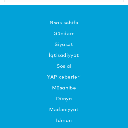
Əsas səhifə
Gündəm
Siyasət
İqtisadiyyat
Sosial
YAP xəbərləri
Müsahibə
Dünya
Mədəniyyat
İdman