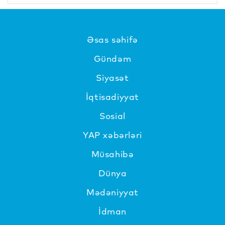
Əsas səhifə
Gündəm
Siyasət
İqtisadiyyat
Sosial
YAP xəbərləri
Müsahibə
Dünya
Mədəniyyat
İdman