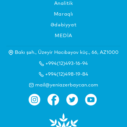
Analitik
Maraqlı
Ədəbiyyat
MEDİA
Bakı şəh., Üzeyir Hacıbəyov küç., 66, AZ1000
+994(12)493-16-94
+994(12)498-19-84
mail@yeniazerbaycan.com