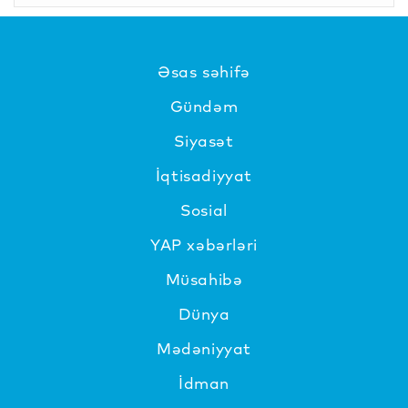
Əsas səhifə
Gündəm
Siyasət
İqtisadiyyat
Sosial
YAP xəbərləri
Müsahibə
Dünya
Mədəniyyat
İdman