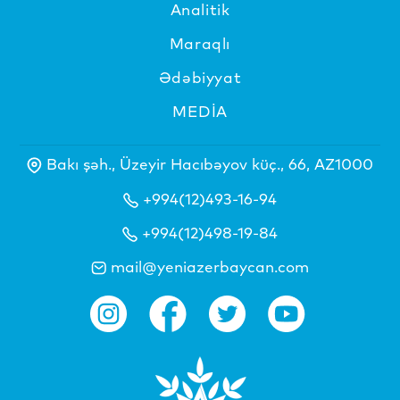
Analitik
Maraqlı
Ədəbiyyat
MEDİA
Bakı şəh., Üzeyir Hacıbəyov küç., 66, AZ1000
+994(12)493-16-94
+994(12)498-19-84
mail@yeniazerbaycan.com