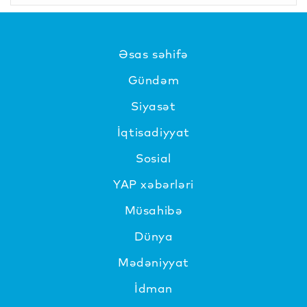
Əsas səhifə
Gündəm
Siyasət
İqtisadiyyat
Sosial
YAP xəbərləri
Müsahibə
Dünya
Mədəniyyat
İdman