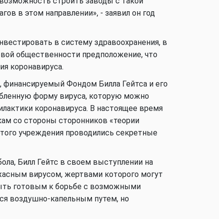
 возможность строить заводы с такой
Аналитика
ов в этом направлении», - заявил он год
нвестировать в систему здравоохранения, в
ровой общественности предположение, что
Аналитика
ия коронавируса.
, финансируемый Фондом Билла Гейтса и его
бленную форму вируса, которую можно
илактики коронавируса. В настоящее время
Политика
кам со стороны сторонников «теории
 этого учреждения проводились секретные
Аналитика
бола, Билл Гейтс в своем выступлении на
ужасным вирусом, жертвами которого могут
быть готовым к борьбе с возможными
тся воздушно-капельным путем, но
Аналитика