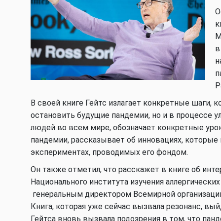
О
к
М
в
н
п
P
В своей книге Гейтс излагает конкретные шаги, 
остановить будущие пандемии, но и в процессе у
людей во всем мире, обозначает конкретные урок
пандемии, рассказывает об инновациях, которые 
экспериментах, проводимых его фондом.
Он также отметил, что расскажет в книге об инт
Национального института изучения аллергических
генеральным директором Всемирной организаци
Книга, которая уже сейчас вызвала резонанс, вый
Гейтса вновь вызвала подозрения в том, что панд