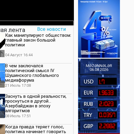
ая лента
Все новости
Как манипулируют обществом:
главный закон большой
политики
04 Август 16:44
В чем заключался
MƏZƏNNƏLƏR
06.08.2026
политический смысл IV
Шушинского глобального
медиафорума
1.7
21 Июль 17:08
1.9633
Заснуть в одной реальности,
проснуться в другой…
2.1023
Азербайджан в эпоху
алгоритмов
0.0357
08 Июль 17:51
2.2882
Когда правда теряет голос,
политика начинает говорить