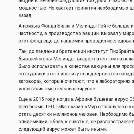
людей в течение следующих 100 дней. У нас есть
мощностью. Не хватает принятия необходимых шаг
назад.
А призыв Фонда Билла и Мелинды Гейтс больше и
частности, в производство вакцин, вызвал у ми
этот фонд еще до пандемии проводил исследован
Так, до пандемии британский институт Пирбрайта
бывшей жены Мелинды, владел патентом на осла
было использовать в качестве вакцины для проф
сотрудники этого института подвергаются напад
заговора», которые считают, что в лабораториях
испытания смертельных вирусов.
Еще в 2015 году, когда в Африке бушевал вирус Э
платформе TED Talks сказал: «Мир столкнулся с 
стать десятки миллионов человек. Необходимо 
эпидемиями. Эбола, к счастью, не распространяе
следующий вирус может быть иным».