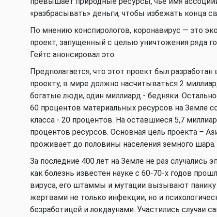
превышает природные ресурсы, чье имя ассоциии
«разбрасывать» деньги, чтобы избежать конца св
По мнению конспирологов, коронавирус — это э
проект, запущенный с целью уничтожения ряда го
Гейтс анонсировал это.
Предполагается, что этот проект был разработан 
проекту, в мире должно насчитываться 2 миллиар
богатые люди, один миллиард - бедняки. Остально
60 процентов материальных ресурсов на Земле со
класса - 20 процентов. На оставшиеся 5,7 миллиа
процентов ресурсов. Основная цель проекта – Аз
проживает до половины населения земного шара.
За последние 400 лет на Земле не раз случались 
как болезнь известен науке с 60-70-х годов прош
вируса, его штаммы и мутации вызывают панику 
жертвами не только инфекции, но и психологичес
безработицей и локдаунами. Участились случаи с