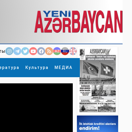
ты
AZ
RU
EN
ература
Культура
МЕДИА
×