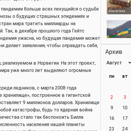
ла пандемии больше всех пекущийся о судьбе
Аналитика
гнозы о будущих страшных эпидемиях и
стран мира тратить миллиарды на
 Так, в декабре прошлого года Гейтс
андемия ужасна, но будущая пандемия может
Аналитика
ни делает заявления, чтобы оправдать себя,
Архив
, реализуемом в Норвегии. На этот проект,
мира уже много лет выделяют огромные
Аналитика
пн
вт
среди ледников, с марта 2008 года
 хранилище», построенное в гигантской
2
3
Аналитика
составляет 9 миллионов долларов. Хранилище
9
10
юбой катастрофы, будь то ядерная война
вечества стало так беспокоить Билла
16
17
численность населения нашей планеты
23
24
Политика