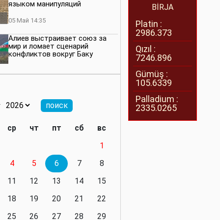
языком манипуляций
BİRJA
05 Май 14:35
Platin :
2986.373
Алиев выстраивает союз за
мир и ломает сценарий
Qızıl :
конфликтов вокруг Баку
7246.896
27 Апрель 14:07
Gümüş :
105.6339
Баку меняет правила. Страны
Южного Кавказа усиливают
Palladium :
значимость региона
2335.0265
08 Апрель 14:28
ср
чт
пт
сб
вс
Глобальная игра сил:
1
нейтралитета больше не будет
4
5
6
7
8
11 Март 16:36
11
12
13
14
15
Видимо, действительно
президенту приходится все
18
19
20
21
22
делать самому
25
26
27
28
29