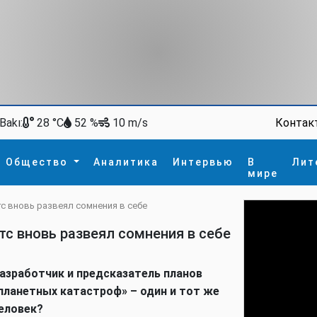
Bakı:
Контак
28 °C
52 %
10 m/s
Общество
Аналитика
Интервью
В
Лит
мире
тс вновь развеял сомнения в себе
ство
В мире
Спорт
Интересное
тс вновь развеял сомнения в себе
зм
İdman
Новые технологии
а
гия
сшествие
азработчик и предсказатель планов
пора
планетных катастроф» – один и тот же
еловек?