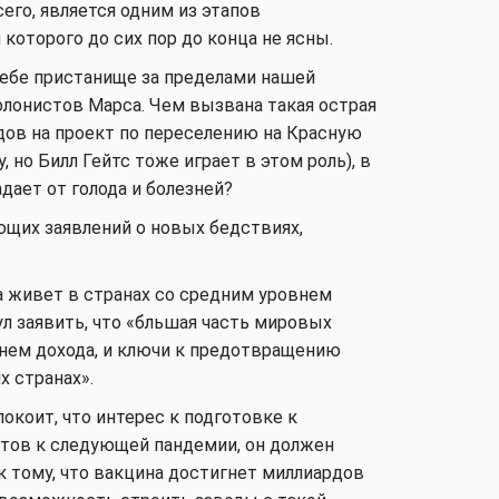
его, является одним из этапов
которого до сих пор до конца не ясны.
Аналитика
ебе пристанище за пределами нашей
олонистов Марса. Чем вызвана такая острая
ов на проект по переселению на Красную
 но Билл Гейтс тоже играет в этом роль), в
Аналитика
дает от голода и болезней?
щих заявлений о новых бедствиях,
ра живет в странах со средним уровнем
Аналитика
нул заявить, что «бльшая часть мировых
нем дохода, и ключи к предотвращению
х странах».
В мире
коит, что интерес к подготовке к
отов к следующей пандемии, он должен
к тому, что вакцина достигнет миллиардов