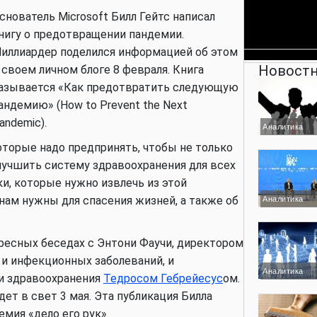
снователь Microsoft Билл Гейтс написал
нигу о предотвращении пандемии.
иллиардер поделился информацией об этом
Новостн
 своем личном блоге 8 февраля. Книга
азывается «Как предотвратить следующую
андемию» (How to Prevent the Next
andemic).
Аналитика
которые надо предпринять, чтобы не только
лучшить систему здравоохранения для всех
и, которые нужно извлечь из этой
нам нужны для спасения жизней, а также об
Аналитика
ересных беседах с Энтони Фаучи, директором
 и инфекционных заболеваний, и
Аналитика
и здравоохранения
Тедросом Гебрейесус
ом.
дет в свет 3 мая. Эта публикация Билла
емия «дело его рук».