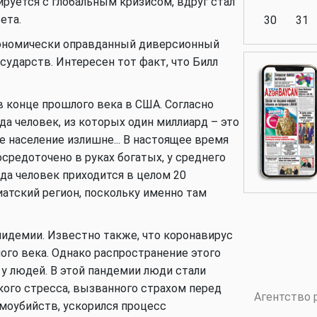
руется с глобальным кризисом, вдруг стал
ета.
30
31
кономически оправданный диверсионный
сударств. Интересен тот факт, что Билл
Аналитика
в конце прошлого века в США. Согласно
да человек, из которых один миллиард – это
е население излишне... В настоящее время
Аналитика
средоточено в руках богатых, у среднего
рда человек приходится в целом 20
иатский регион, поскольку именно там
Политика
эпидемии. Известно также, что коронавирус
лого века. Однако распространение этого
у людей. В этой пандемии люди стали
кого стресса, вызванного страхом перед
Аналитика
Агентство 
амоубийств, ускорился процесс