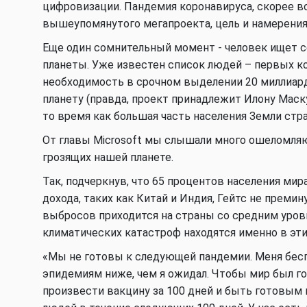
цифровизации. Пандемия коронавируса, скорее вс
вышеупомянутого мегапроекта, цель и намерения 
Еще один сомнительный момент - человек ищет с
планеты. Уже известен список людей – первых к
необходимость в срочном выделении 20 миллиард
планету (правда, проект принадлежит Илону Маску,
то время как большая часть населения Земли стра
От главы Microsoft мы слышали много ошеломляю
грозящих нашей планете.
Так, подчеркнув, что 65 процентов населения ми
дохода, таких как Китай и Индия, Гейтс не преми
выбросов приходится на страны со средним уров
климатических катастроф находятся именно в эти
«Мы не готовы к следующей пандемии. Меня беспо
эпидемиям ниже, чем я ожидал. Чтобы мир был г
произвести вакцину за 100 дней и быть готовым 